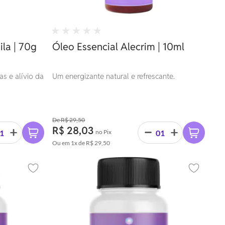
la | 70g
Óleo Essencial Alecrim | 10ml
s e alívio da
Um energizante natural e refrescante.
R$ 29,50
R$ 28,03
no Pix
Ou em
1x
de
R$ 29,50
Adicionar aos favoritos
Adicionar 