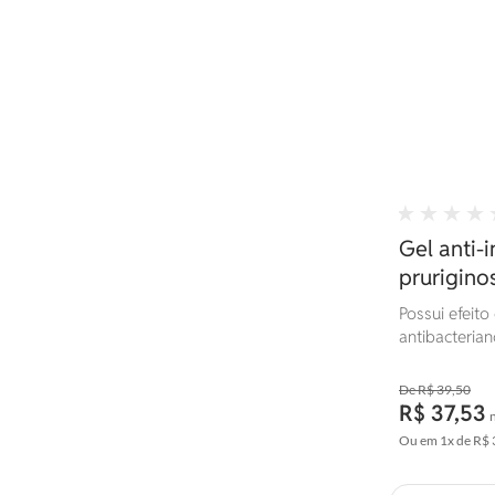
Gel anti-i
pruriginos
histamíni
Possui efeito
antibacterian
R$ 39,50
R$ 37,53
Ou em
1x
de
R$ 