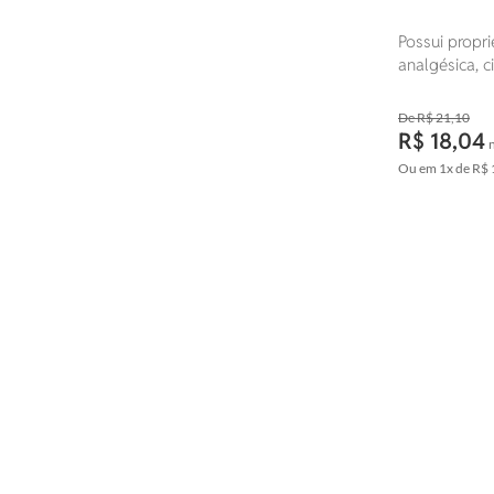
Possui propri
analgésica, ci
antimicrobian
cardiotônica
R$ 21,10
R$ 18,04
Ou em
1x
de
R$ 