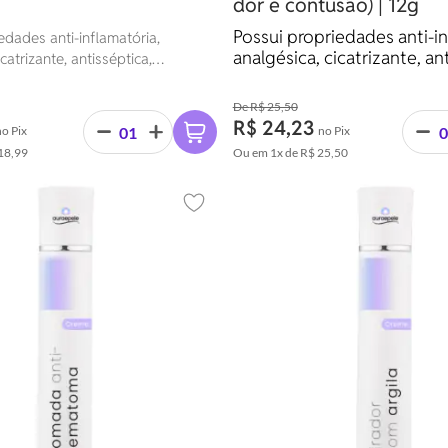
dor e contusão) | 12g
Possui propriedades anti-in
edades anti-inflamatória,
analgésica, cicatrizante, an
catrizante, antisséptica,
antimicrobiana, fungicida, a
a, fungicida, anti-histamínica,
histamínica, cardiotônica e
 e colagoga.
R$ 25,50
R$ 24,23
no Pix
no Pix
18,99
Ou em
1x
de
R$ 25,50
Adicionar aos favoritos