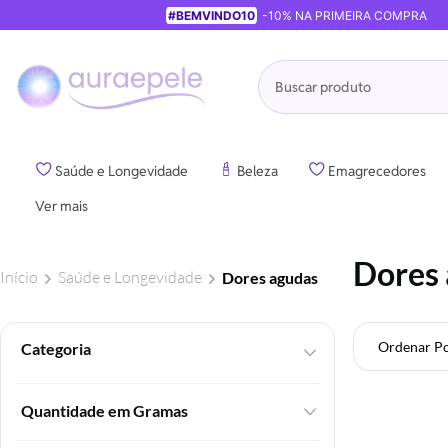
#BEMVINDO10
-10% NA PRIMEIRA COMPRA
Pesquisa
Saúde e Longevidade
Beleza
Emagrecedores
Ver mais
Dores
Início
Saúde e Longevidade
Dores agudas
Ordenar P
Foram
encontrados:
14
Quantidade em Gramas
produtos