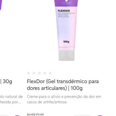
| 30g
FlexDor (Gel transdérmico para
dores articulares) | 100g
to natural de
Creme para o alívio e prevenção da dor em
nhecida por
casos de artrite/artrose.
rias e
o
R$ 77,20