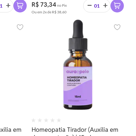
lares,
R$ 73,34
no Pix
as
Ou em
2x
de
R$ 38,60
lamação e
Adicionar aos favoritos
Adicionar 
xilia em
Homeopatia Tirador (Auxilia em