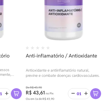
ório
Anti-inflamatório / Antioxidante
cessos
Antioxidante e antiinflamatório natural,
lmente,
previne e combate doenças cardiovasculares.
ríticas,
eumatóide
R$ 45,90
R$ 43,61
no Pix
Ou em
1x
de
R$ 45,90