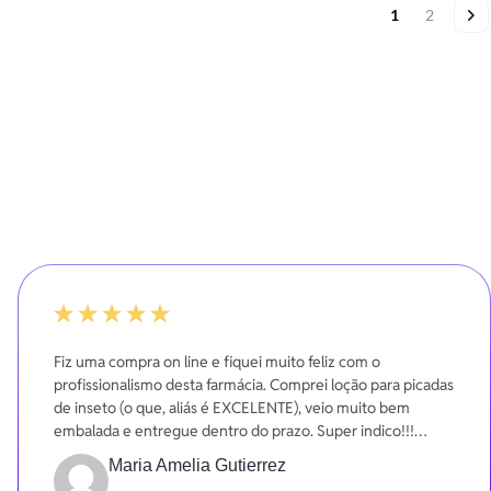
Página
Você esta lend
Página
Pá
Pr
1
2
100%
Fiz uma compra on line e fiquei muito feliz com o
profissionalismo desta farmácia. Comprei loção para picadas
de inseto (o que, aliás é EXCELENTE), veio muito bem
embalada e entregue dentro do prazo. Super indico!!!
Gratidão!!!
Maria Amelia Gutierrez