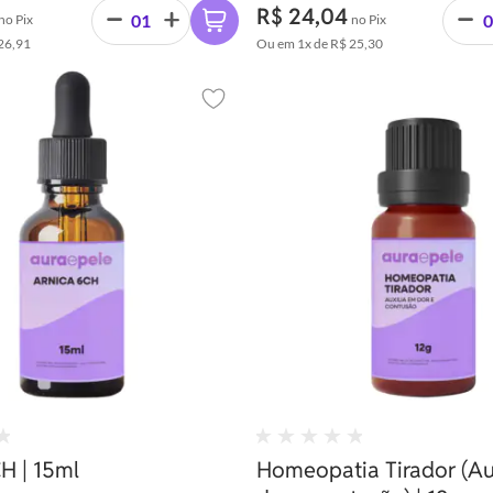
tratamento de dores muscu
R$ 24,04
no Pix
no Pix
contusões, edemas e outr
26,91
Ou em
1x
de
R$ 25,30
condições que causem inf
dor.
Adicionar aos favoritos
H | 15ml
Homeopatia Tirador (Au