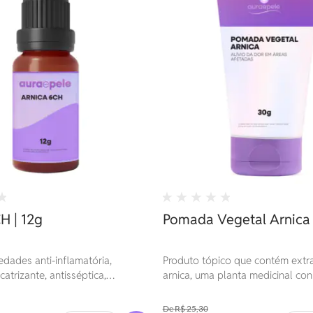
H | 12g
Pomada Vegetal Arnica 
edades anti-inflamatória,
Produto tópico que contém extra
catrizante, antisséptica,
arnica, uma planta medicinal co
a, fungicida, anti-histamínica,
suas propriedades anti-inflamató
É indicada para 
 e colagoga.
analgésicas.
R$ 25,30