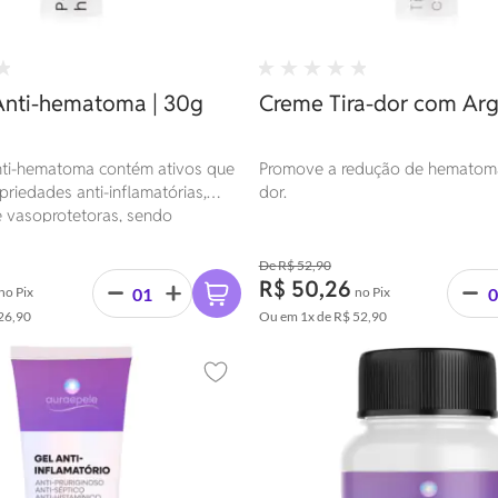
nti-hematoma | 30g
Creme Tira-dor com Argi
ti-hematoma contém ativos que
Promove a redução de hematoma
riedades anti-inflamatórias,
dor.
e vasoprotetoras, sendo
a auxiliar no tratamento de
inflamações locais.
R$ 52,90
R$ 50,26
no Pix
no Pix
26,90
Ou em
1x
de
R$ 52,90
Adicionar aos favoritos