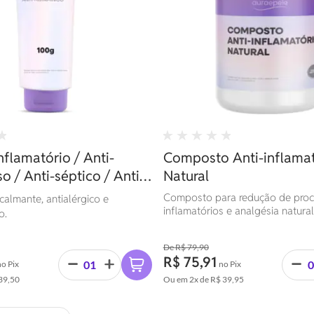
nflamatório / Anti-
Composto Anti-inflamat
o / Anti-séptico / Anti-
Natural
co | 100g
Composto para redução de pro
 calmante, antialérgico e
inflamatórios e analgésia natura
o.
principalmente para condições art
reumatismos artríticos, artrite r
R$ 79,90
juvenil, miosite, colite e fibrosite.
R$ 75,91
no Pix
no Pix
39,50
Ou em
2x
de
R$ 39,95