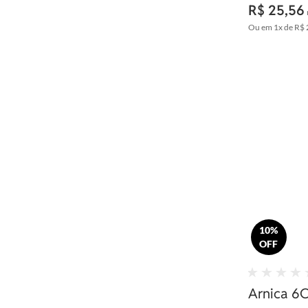
R$ 25,56
Ou em
1x
de
R$ 
10%
OFF
Arnica 6C