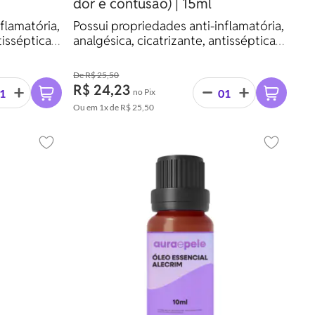
dor e contusão) | 15ml
flamatória,
Possui propriedades anti-inflamatória,
tisséptica,
analgésica, cicatrizante, antisséptica,
nti-
antimicrobiana, fungicida, anti-
 colagoga.
histamínica, cardiotônica e colagoga.
R$ 25,50
R$ 24,23
no Pix
Ou em
1x
de
R$ 25,50
Adicionar aos favoritos
Adicionar 