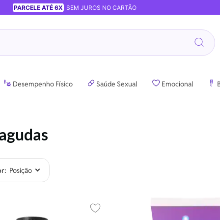
PARCELE ATÉ 6X
SEM JUROS NO CARTÃO
Desempenho Físico
Saúde Sexual
Emocional
B
 agudas
or
Adicionar aos favoritos