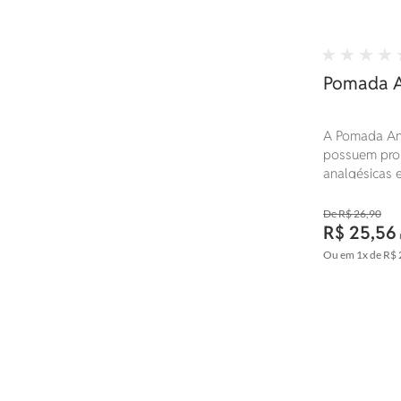
Pomada A
A Pomada An
possuem prop
analgésicas 
indicados par
hematomas e 
R$ 26,90
R$ 25,56
Ou em
1x
de
R$ 