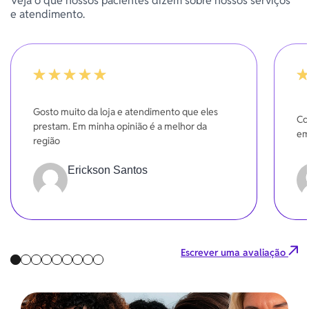
Veja o que nossos pacientes dizem sobre nossos serviços
e atendimento.
100%
-20
Gosto muito da loja e atendimento que eles
Co
prestam. Em minha opinião é a melhor da
em
região
Erickson Santos
Escrever uma avaliação