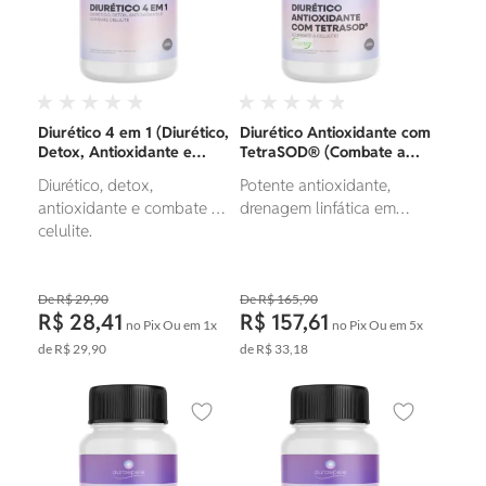
sexual.
Diurético 4 em 1 (Diurético,
Diurético Antioxidante com
Detox, Antioxidante e
TetraSOD® (Combate a
Combate Celulite)
Celulite)
Diurético, detox,
Potente antioxidante,
antioxidante e combate à
drenagem linfática em
celulite.
cápsula.
R$ 29,90
R$ 165,90
R$ 28,41
R$ 157,61
no Pix
Ou em
1x
no Pix
Ou em
5x
de
R$ 29,90
de
R$ 33,18
Adicionar aos favoritos
Adicionar ao