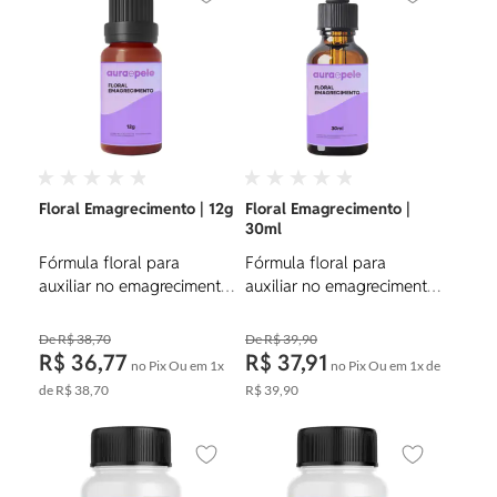
Adicionar aos favoritos
Adicionar ao
Floral Emagrecimento | 12g
Floral Emagrecimento |
30ml
Fórmula floral para
Fórmula floral para
auxiliar no emagrecimento,
auxiliar no emagrecimento,
tratar gula, compulsão e
tratar gula, compulsão e
tabus.
tabus.
R$ 38,70
R$ 39,90
R$ 36,77
R$ 37,91
no Pix
Ou em
1x
no Pix
Ou em
1x
de
de
R$ 38,70
R$ 39,90
Adicionar aos favoritos
Adicionar ao