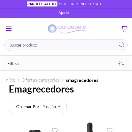
PARCELE ATÉ 6X
SEM JUROS NO CARTÃO
Ajuda
0
Busca
Filtros
Início
Ofertas-categorias
Emagrecedores
Emagrecedores
Ordenar Por
Foram
encontrados:
12
produtos