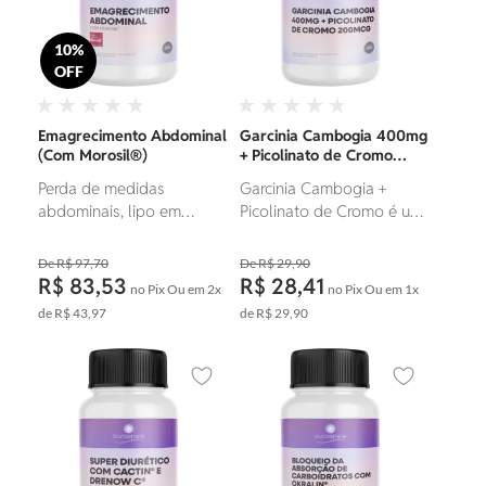
10%
OFF
Emagrecimento Abdominal
Garcinia Cambogia 400mg
(Com Morosil®)
+ Picolinato de Cromo
200mcg
Perda de medidas
Garcinia Cambogia +
abdominais, lipo em
Picolinato de Cromo é um
cápsula.
composto que atua a
partir de diferentes
R$ 97,70
R$ 29,90
mecanismos associados à
R$ 83,53
R$ 28,41
no Pix
Ou em
2x
no Pix
Ou em
1x
redução de peso corporal,
de
R$ 43,97
de
R$ 29,90
agindo no aumento da
queima de gordura,
favorecendo o processo
Adicionar aos favoritos
Adicionar ao
de emagrecimento e a
regulação dos níveis de
glicose e o aumento da
saciedade.