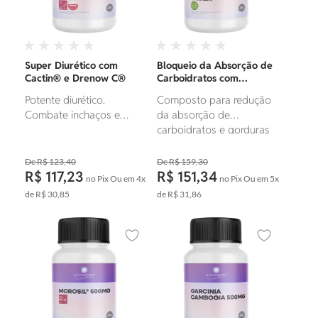
Super Diurético com
Bloqueio da Absorção de
Cactin® e Drenow C®
Carboidratos com
Okralin®
Potente diurético.
Composto para redução
Combate inchaços e
da absorção de
retenção de líquido.
carboidratos e gorduras
no corpo.
R$ 123,40
R$ 159,30
R$ 117,23
R$ 151,34
no Pix
Ou em
4x
no Pix
Ou em
5x
de
R$ 30,85
de
R$ 31,86
Adicionar aos favoritos
Adicionar ao