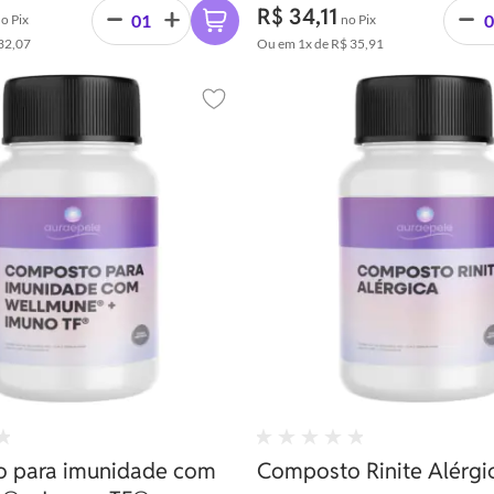
R$ 34,11
o Pix
no Pix
32,07
Ou em
1x
de
R$ 35,91
Adicionar aos favoritos
 para imunidade com
Composto Rinite Alérgi