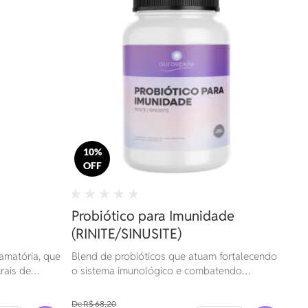
10%
OFF
Probiótico para Imunidade
(RINITE/SINUSITE)
lamatória, que
Blend de probióticos que atuam fortalecendo
rais de
o sistema imunológico e combatendo
processos alérgicos.
R$ 68,20