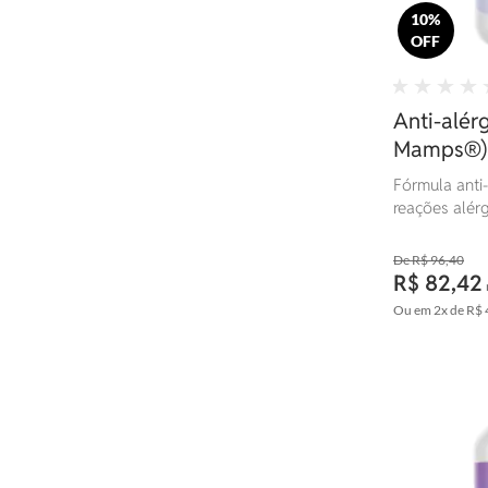
10%
OFF
Anti-alér
Mamps®)
Fórmula anti-
reações alérg
equilibrando 
R$ 96,40
R$ 82,42
Ou em
2x
de
R$ 