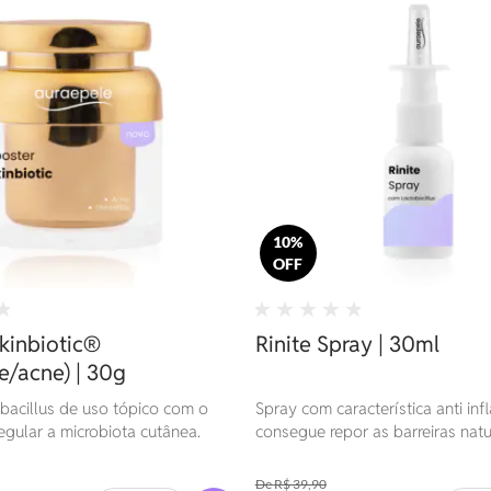
10%
OFF
kinbiotic®
Rinite Spray | 30ml
e/acne) | 30g
obacillus de uso tópico com o
Spray com característica anti inf
egular a microbiota cutânea.
consegue repor as barreiras natu
defesa do nariz.
R$ 39,90