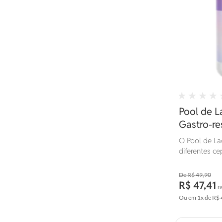
Pool de L
Gastro-re
O Pool de La
diferentes c
promovendo o
intestinal e 
R$ 49,90
fórmula tam
R$ 47,41
n
que são preb
Ou em
1x
de
R$ 
crescimento 
no intestino.