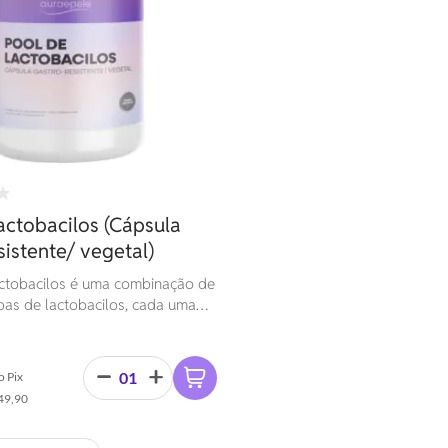
actobacilos (Cápsula
sistente/ vegetal)
ctobacilos é uma combinação de
epas de lactobacilos, cada uma
 equilíbrio da microbiota
beneficiando a saúde digestiva. A
bém contém FOS e Polidextrose
o Pix
ióticos que auxiliam no
49,90
e sobrevivência dos lactobacilos