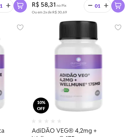
R$ 58,31
no Pix
Ou em
2x
de
R$ 30,69
Adicionar aos favoritos
Adicionar 
10%
OFF
ca
AdiDÃO VEG®️ 4,2mg +