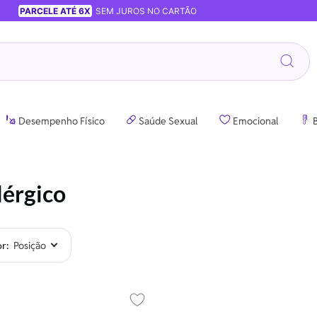
PARCELE ATÉ 6X
SEM JUROS NO CARTÃO
Desempenho Físico
Saúde Sexual
Emocional
B
lérgico
or
Adicionar aos favoritos