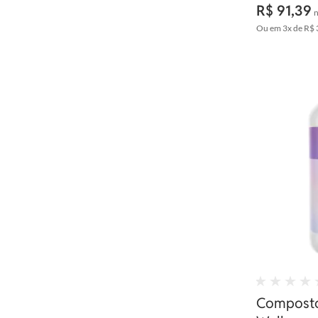
R$ 91,39
n
Ou em
3x
de
R$ 
Composto