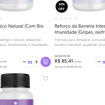
10%
OFF
gico Natural (Com Bio
Reforço da Barreira Intes
Imunidade (Gripes, resfr
alergias)
alérgico natural, reduzindo
Fórmula para fortalecer a imuni
icas, fortalecendo a imunidade e
barreira intestinal, ajudando na
a microbiota intestinal.
gripes, resfriados e alergias, p
resistência e saúde digestiva.
R$ 99,90
R$ 85,41
no Pix
no Pix
43,38
Ou em
2x
de
R$ 44,96
Adicionar aos favoritos