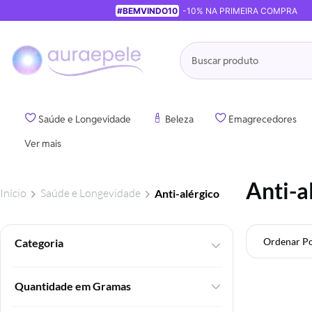
#BEMVINDO10
-10% NA PRIMEIRA COMPRA
Pesquisa
Saúde e Longevidade
Beleza
Emagrecedores
Ver mais
Anti-a
Início
Saúde e Longevidade
Anti-alérgico
Ordenar P
Foram
encontrados:
10
Quantidade em Gramas
produtos