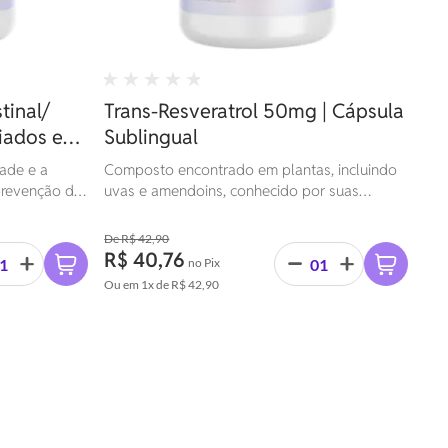
tinal/
Trans-Resveratrol 50mg | Cápsula
iados e
Sublingual
dade e a
Composto encontrado em plantas, incluindo
 prevenção de
uvas e amendoins, conhecido por suas
romovendo
propriedades antioxidantes e anti-
inflamatórias. Estudos sugerem que pode ter
R$ 42,90
benefícios para a saúde cardiovascular,
R$ 40,76
no Pix
cognitiva e proteção contra o câncer.
Ou em
1x
de
R$ 42,90