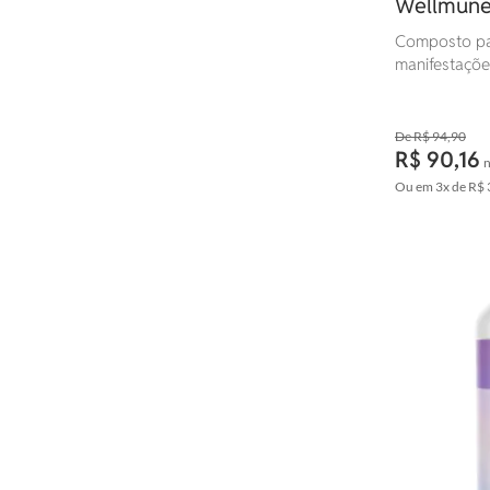
Wellmune
Composto par
manifestaçõe
de vida natu
R$ 94,90
R$ 90,16
n
Ou em
3x
de
R$ 