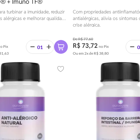
® + Imuno TF®
a turbinar a imunidade, reduzir
Com propriedades antiinflamatór
s alérgicas e melhorar qualidade
antialérgicas, alivia os sintoma
ralmente.
crise alérgica.
R$ 77,60
R$ 73,72
o Pix
no Pix
31,63
Ou em
2x
de
R$ 38,80
Adicionar aos favoritos