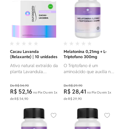
e picadas de insetos.
Cacau Lavanda
Melatonina 0,21mg + L-
(Relaxante) | 10 unidades
Triptofano 300mg
Ativo natural extraído da
O Triptofano é um
planta Lavandula
aminoácido que auxilia na
angustifolia, mais
síntese da melatonina,
conhecida como lavanda,
conhecida como “o
R$ 54,90
R$ 29,90
com propriedades
hormônio do sono”. Ter um
R$ 52,16
R$ 28,41
no Pix
Ou em
1x
no Pix
Ou em
1x
relaxantes, calmantes e
sono revigorante é
de
R$ 54,90
de
R$ 29,90
anti-inflamatórias.
essencial para uma boa
qualidade de vida.
Adicionar aos favoritos
Adicionar ao