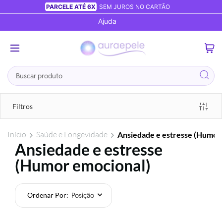
PARCELE ATÉ 6X
SEM JUROS NO CARTÃO
Ajuda
0
Busca
Filtros
Início
Saúde e Longevidade
Ansiedade e estresse (Humor
Ansiedade e estresse
(Humor emocional)
Ordenar Por
Foram
encontrados:
63