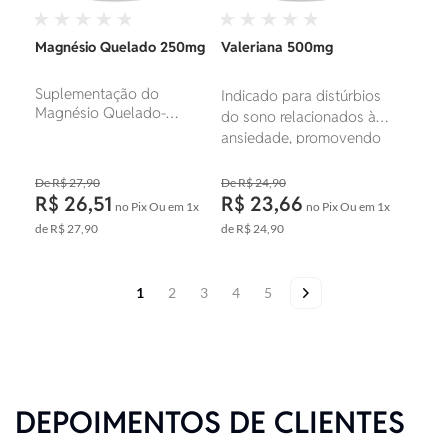
Magnésio Quelado 250mg
Valeriana 500mg
Suplementação do
Indicado para distúrbios
Magnésio Quelado-
do sono relacionados à
Mineral de alta absorção.
ansiedade, promovendo
um relaxamento e sono.
Combate a insônia e
R$ 27,90
R$ 24,90
R$ 26,51
melhora o descanso!
R$ 23,66
no Pix
Ou em
1x
no Pix
Ou em
1x
de
R$ 27,90
de
R$ 24,90
Página
Você esta lendo a pagina
Página
Página
Página
Página
Página
Próximo
1
2
3
4
5
Foram
encontrados:
63
produtos
DEPOIMENTOS DE CLIENTES