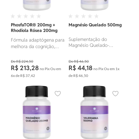
PhosfaTOR® 200mg +
Magnésio Quelado 500mg
Rhodiola Rósea 200mg
Suplementação do
Fórmula adaptógena para
Magnésio Quelado-
melhora da cognição,
Mineral de alta absorção.
redução do estresse e
aumento da energia.
R$ 224,50
R$ 46,50
R$ 213,28
R$ 44,18
no Pix
Ou em
no Pix
Ou em
1x
6x
de
R$ 37,42
de
R$ 46,50
Adicionar aos favoritos
Adicionar ao