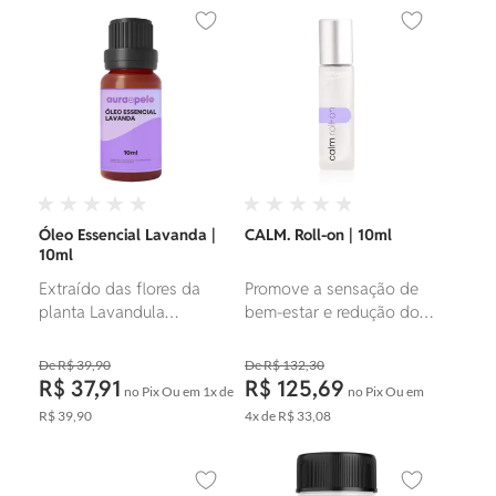
produtos
Adicionar aos favoritos
Adicionar ao
Óleo Essencial Lavanda |
CALM. Roll-on | 10ml
10ml
Extraído das flores da
Promove a sensação de
planta Lavandula
bem-estar e redução do
angustifolia é utilizado na
estresse.
aromaterapia para aliviar
R$ 39,90
R$ 132,30
ansiedade e estresse, em
R$ 37,91
R$ 125,69
no Pix
Ou em
1x
de
no Pix
Ou em
cosméticos para acalmar e
R$ 39,90
4x
de
R$ 33,08
suavizar a pele, e para
ajudar a tratar
queimaduras leves, cortes
Adicionar aos favoritos
Adicionar ao