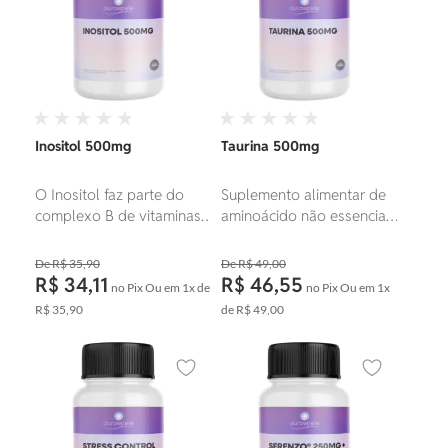
Inositol 500mg
Taurina 500mg
O Inositol faz parte do
Suplemento alimentar de
complexo B de vitaminas,
aminoácido não essencial
possui vários benefícios
que desempenha funções
terapêuticos potenciais
importantes no
R$ 35,90
R$ 49,00
como a prevenção e
organismo, incluindo o
R$ 34,11
R$ 46,55
no Pix
Ou em
1x
de
no Pix
Ou em
1x
tratamento de desordens
suporte à saúde
R$ 35,90
de
R$ 49,00
associadas à resistência à
cardiovascular, cerebral e
insulina, incluindo a
ocular.
síndrome metabólica e
Adicionar aos favoritos
Adicionar ao
diabetes.