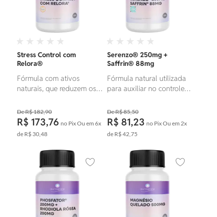
Stress Control com
Serenzo® 250mg +
Relora®
Saffrin® 88mg
Fórmula com ativos
Fórmula natural utilizada
naturais, que reduzem os
para auxiliar no controle
níveis de cortisol,
do estresse e ansiedade.
possuindo um efeito
R$ 182,90
R$ 85,50
calmante, de relaxamento,
R$ 173,76
R$ 81,23
no Pix
Ou em
6x
no Pix
Ou em
2x
melhorando a qualidade
de
R$ 30,48
de
R$ 42,75
de vida.
Adicionar aos favoritos
Adicionar ao