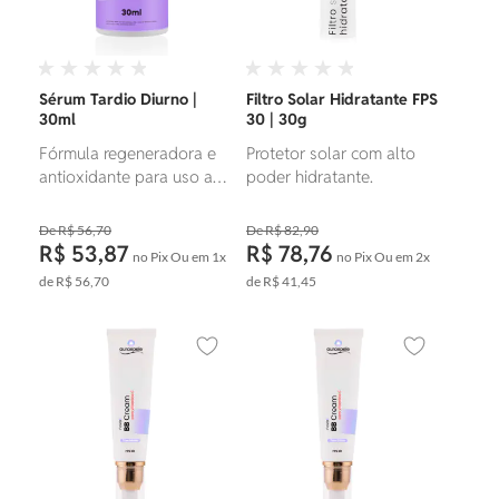
Sérum Tardio Diurno |
Filtro Solar Hidratante FPS
30ml
30 | 30g
Fórmula regeneradora e
Protetor solar com alto
antioxidante para uso a
poder hidratante.
partir do 7º dia pós-
microagulhamento. Para
R$ 56,70
R$ 82,90
auxiliar no tratamento e
R$ 53,87
R$ 78,76
no Pix
Ou em
1x
no Pix
Ou em
2x
manchas da acne,
de
R$ 56,70
de
R$ 41,45
uniformiza a pele,
promove hidratação e
renovação celular.
Adicionar aos favoritos
Adicionar ao