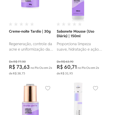
Creme-noite Tardio | 30g
Sabonete Mousse (Uso
Diário) | 150ml
Regeneração, controle da
Proporciona limpeza
acne e uniformização da
suave, hidratação e ação
pele. Indicado para uso a
regeneradora, acalma e
partir do 7º dia pós-
reequilibra a pele.
R$ 77,50
R$ 63,90
microagulhamento, auxilia
R$ 73,63
R$ 60,71
no Pix
Ou em
2x
no Pix
Ou em
2x
na renovação celular,
de
R$ 38,75
de
R$ 31,95
reduz inflamações e
fortalece a barreira
cutânea.
Adicionar aos favoritos
Adicionar ao