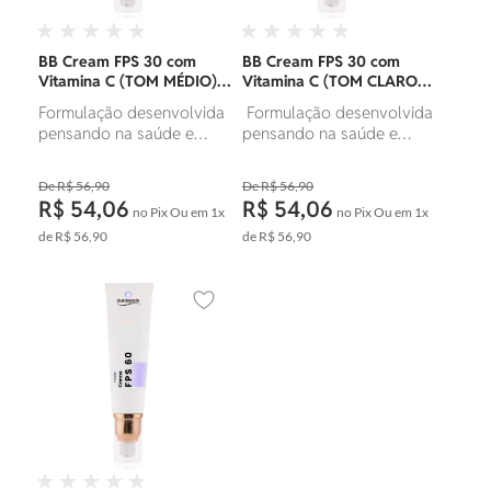
BB Cream FPS 30 com
BB Cream FPS 30 com
Vitamina C (TOM MÉDIO) |
Vitamina C (TOM CLARO) |
30g
30g
Formulação desenvolvida
Formulação desenvolvida
pensando na saúde e
pensando na saúde e
segurança de sua pele. É
segurança de sua pele. É
livre de benzofenonas,
livre de benzofenonas,
R$ 56,90
R$ 56,90
parabenos e PABA, possui
parabenos e PABA, possui
R$ 54,06
R$ 54,06
no Pix
Ou em
1x
no Pix
Ou em
1x
filtro solar de alta
filtro solar de alta
performance e
performance e
de
R$ 56,90
de
R$ 56,90
fotoestável, de toque
fotoestável, de toque
seco e não oleoso.
seco e não oleoso.
Adicionar aos favoritos