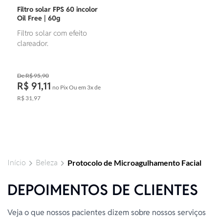
Filtro solar FPS 60 incolor
Oil Free | 60g
Filtro solar com efeito
clareador.
R$ 95,90
R$ 91,11
no Pix
Ou em
3x
de
R$ 31,97
Foram
encontrados:
7
produtos
Início
Beleza
Protocolo de Microagulhamento Facial
DEPOIMENTOS DE CLIENTES
Veja o que nossos pacientes dizem sobre nossos serviços