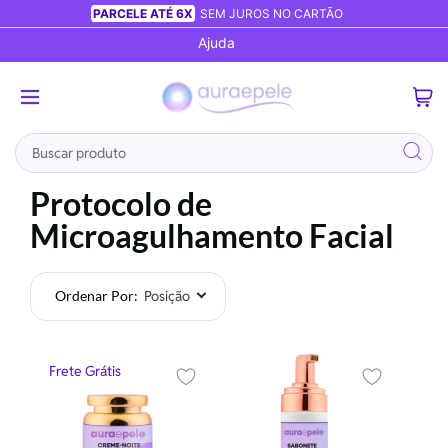
PARCELE ATÉ 6X
SEM JUROS NO CARTÃO
Ajuda
0
Busca
Protocolo de
Microagulhamento Facial
Ordenar Por
Foram
encontrados:
7
produtos
Frete Grátis
Adicionar aos favoritos
Adicionar ao