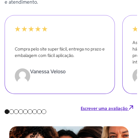
e atendimento.
-20%
10
As
Compra pelo site super fácil, entrega no prazo e
háb
embalagem com fácil aplicação.
pr
in
mel
Vanessa Veloso
pr
Escrever uma avaliação