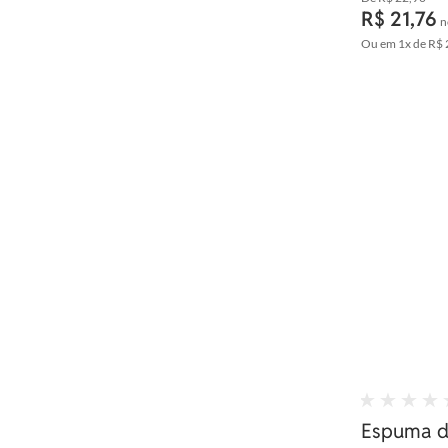
R$ 21,76
n
Ou em
1x
de
R$ 
Espuma d