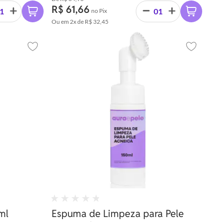
R$ 61,66
no Pix
Ou em
2x
de
R$ 32,45
Adicionar aos favoritos
Adicionar 
ml
Espuma de Limpeza para Pele