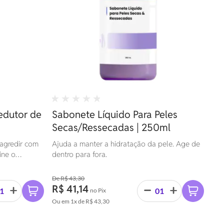
edutor de
Sabonete Líquido Para Peles
Secas/Ressecadas | 250ml
agredir com
Ajuda a manter a hidratação da pele. Age de
ine o
dentro para fora.
R$ 43,30
R$ 41,14
no Pix
Ou em
1x
de
R$ 43,30