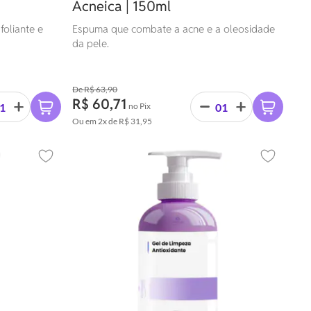
Acneica | 150ml
oliante e
Espuma que combate a acne e a oleosidade
da pele.
R$ 63,90
R$ 60,71
no Pix
Ou em
2x
de
R$ 31,95
Adicionar aos favoritos
Adicionar 