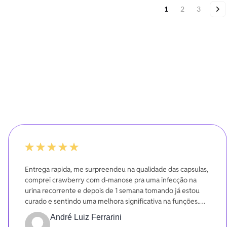
Página
Você esta lendo a p
Página
Página
Pá
Pr
1
2
3
-20%
Entrega rapida, me surpreendeu na qualidade das capsulas,
comprei crawberry com d-manose pra uma infecção na
urina recorrente e depois de 1 semana tomando já estou
curado e sentindo uma melhora significativa na funções.
Gratidão
André Luiz Ferrarini