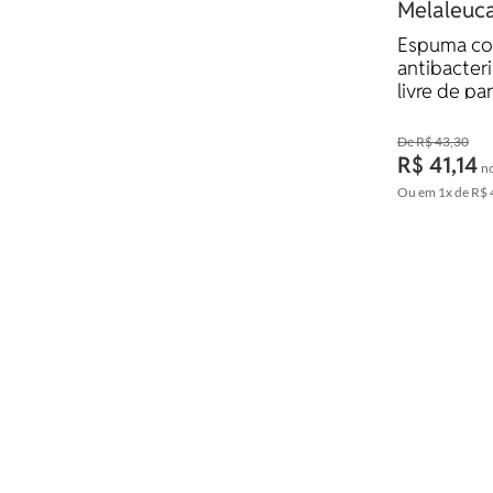
Melaleuca
Espuma co
antibacteri
livre de pa
R$ 43,30
R$ 41,14
no
Ou em
1x
de
R$ 