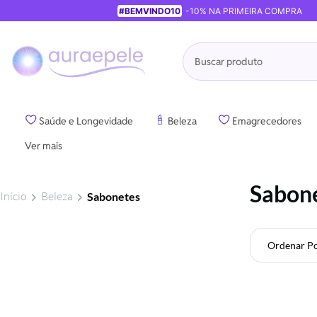
#BEMVINDO10
-10% NA PRIMEIRA COMPRA
Pesquisa
Saúde e Longevidade
Beleza
Emagrecedores
Ver mais
Sabon
Início
Beleza
Sabonetes
Ordenar P
Foram
encontrados:
27
produtos