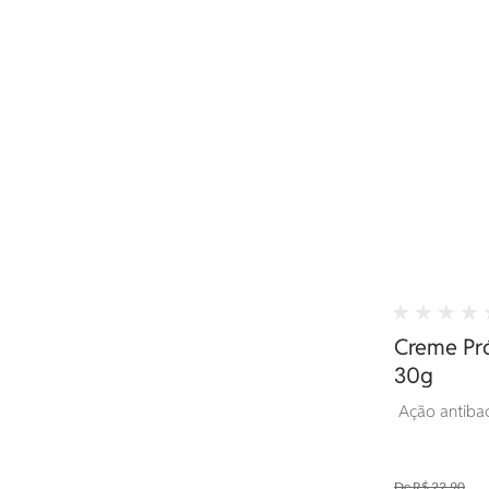
Creme Pró
30g
Ação antibact
R$ 22,90