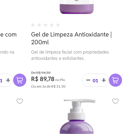
le com
Gel de Limpeza Antioxidante |
200ml
ando na
Gel de limpeza facial com propriedades
antioxidantes e esfoliantes.
R$ 94,50
R$ 89,78
no Pix
Ou em
3x
de
R$ 31,50
Adicionar aos favoritos
Adicionar 