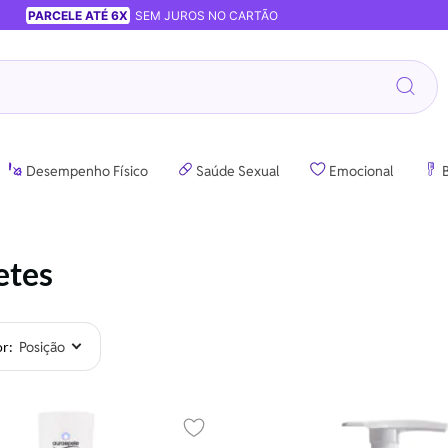
PARCELE ATÉ 6X
SEM JUROS NO CARTÃO
Desempenho Físico
Saúde Sexual
Emocional
B
etes
or
Adicionar aos favoritos