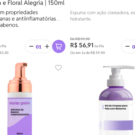
 e Floral Alegria | 150ml
m propriedades
Espuma com ação clareadora, esf
anas e antiinflamatórias
hidratante.
rabenos.
R$ 59,90
R$ 56,91
 Pix
no Pix
43,30
Ou em
1x
de
R$ 59,90
Adicionar aos favoritos