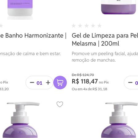
e Banho Harmonizante |
Gel de Limpeza para Pe
Melasma | 200ml
nsação de calma e bem estar.
Promove um peeling facial, ajud
remoção de manchas.
R$ 124,70
R$ 118,47
o Pix
no Pix
33,20
Ou em
4x
de
R$ 31,18
Adicionar aos favoritos