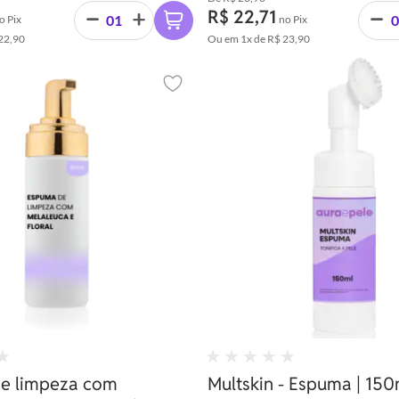
R$ 22,71
o Pix
no Pix
22,90
Ou em
1x
de
R$ 23,90
Adicionar aos favoritos
e limpeza com
Multskin - Espuma | 150