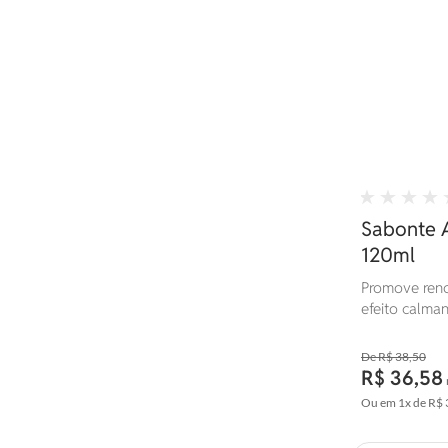
Sabonte A
120ml
Promove reno
efeito calma
aparecimento
R$ 38,50
R$ 36,58
Ou em
1x
de
R$ 