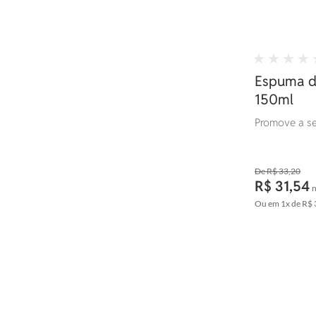
Espuma d
150ml
Promove a se
R$ 33,20
R$ 31,54
n
Ou em
1x
de
R$ 