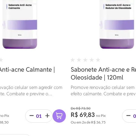
nti-acne Calmante |
Sabonete Anti-acne e R
Oleosidade | 120ml
vação celular sem agredir com
Promove renovação celular sem 
nte. Combate e previne o
efeito calmante. Combate e prev
 de acnes.
aparecimento de acnes.
R$ 73,50
R$ 69,83
no Pix
no Pix
38,50
Ou em
2x
de
R$ 36,75