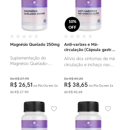
10%
OFF
Magnésio Quelado 250mg
Anti-varizes e Má-
circulação (Cápsula gastro-
resistente/ Vegetal)
Suplementação do
Alívio dos sintomas de má
Magnésio Quelado-
circulação e inchaço nas
Mineral de alta absorção.
pernas.
R$ 27,90
R$ 45,20
R$ 26,51
R$ 38,65
no Pix
Ou em
1x
no Pix
Ou em
1x
de
R$ 27,90
de
R$ 40,68
Adicionar aos favoritos
Adicionar ao