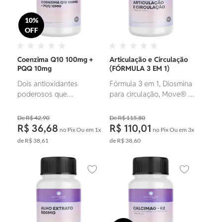
10%
OFF
Coenzima Q10 100mg +
Articulação e Circulação
PQQ 10mg
(FÓRMULA 3 EM 1)
Dois antioxidantes
Fórmula 3 em 1, Diosmina
poderosos que
para circulação, Move®
desempenham funções
para articulação e
vitais na produção de
Boswellia Serrata para
R$ 42,90
R$ 115,80
energia celular e na
inflamação.
R$ 36,68
R$ 110,01
no Pix
Ou em
1x
no Pix
Ou em
3x
proteção das células
de
R$ 38,61
de
R$ 38,60
contra danos oxidativos.
Adicionar aos favoritos
Adicionar ao