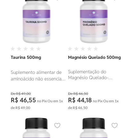
circulação sanguínea.
Taurina 500mg
Magnésio Quelado 500mg
Suplementação do
Suplemento alimentar de
Magnésio Quelado-
aminoácido não essencial
Mineral de alta absorção.
que desempenha funções
importantes no
R$ 49,00
R$ 46,50
organismo, incluindo o
R$ 46,55
R$ 44,18
no Pix
Ou em
1x
no Pix
Ou em
1x
suporte à saúde
de
R$ 49,00
de
R$ 46,50
cardiovascular, cerebral e
ocular.
Adicionar aos favoritos
Adicionar ao