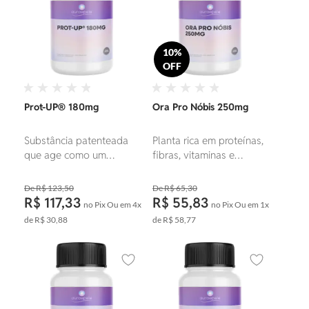
10%
OFF
Prot-UP® 180mg
Ora Pro Nóbis 250mg
Substância patenteada
Planta rica em proteínas,
que age como um
fibras, vitaminas e
regulador hormonal, para
minerais, ideal para
o aumento de libido em
fortalecer o sistema
R$ 123,50
R$ 65,30
homens e mulheres.
imunológico, promover
R$ 117,33
R$ 55,83
no Pix
Ou em
4x
no Pix
Ou em
1x
saciedade, saúde
de
R$ 30,88
de
R$ 58,77
digestiva e apoiar o bem-
estar geral.
Adicionar aos favoritos
Adicionar ao