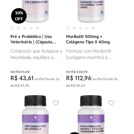
10%
OFF
Pré e Probiótico | Uso
Morikol® 500mg +
Veterinário | (Cápsula
Colágeno Tipo II 40mg
Gastro-resistente/
Composto que fortalece a
Fórmula com Morikol®
Vegetal)
imunidade, equilibra a
(colágeno marinho) e
microbiota intestinal,
Colágeno Tipo II, ideal
melhora a digestão e
para melhorar a saúde
R$ 51,00
R$ 118,90
promove a saúde geral do
das articulações,
R$ 43,61
R$ 112,96
no Pix
Ou em
1x
no Pix
Ou em
3x
animal, prevenindo
elasticidade da pele e
de
R$ 45,90
de
R$ 39,63
desequilíbrios
fortalecer cartilagens e
gastrointestinais.
ossos.
Adicionar aos favoritos
Adicionar ao