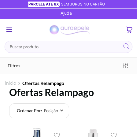
PARCELE ATÉ 6X
SEM JUROS NO CARTÃO
Ajuda
0
Busca
Filtros
Início
Ofertas Relampago
Ofertas Relampago
Ordenar Por
Foram
encontrados:
11
produtos