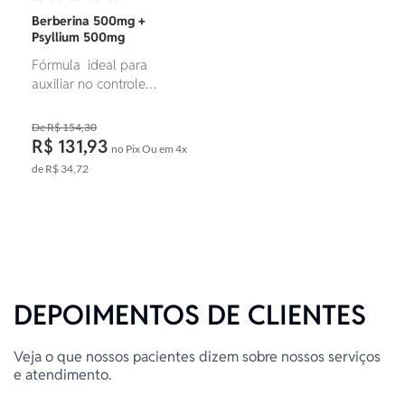
Berberina 500mg +
Psyllium 500mg
Fórmula ideal para
auxiliar no controle
glicêmico, reduzir
colesterol e promover
R$ 154,30
saciedade e saúde
R$ 131,93
no Pix
Ou em
4x
intestinal.
de
R$ 34,72
Foram
encontrados:
11
produtos
DEPOIMENTOS DE CLIENTES
Veja o que nossos pacientes dizem sobre nossos serviços
e atendimento.