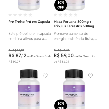
10%
OFF
Pré-Treino Pró em Cápsula
Maca Peruana 500mg +
Tribulus Terrestris 500mg
Este pré-treino em cápsula
Promove aumento de
combina ativos para a
energia, resistência física,
melhora da resistência,
equilíbrio hormonal e
aumentar a força,
suporte à saúde sexual e
R$ 91,70
R$ 69,00
promover o fluxo
reprodutiva.
R$ 87,12
R$ 59,00
no Pix
Ou em
3x
de
no Pix
Ou em
2x
sanguíneo e otimizar o
R$ 30,57
de
R$ 31,05
foco durante os treinos,
favorecendo a
performance atlética.
Adicionar aos favoritos
Adicionar ao
10%
OFF