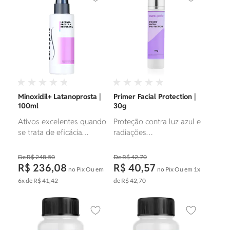
Adicionar aos favoritos
Adicionar ao
Minoxidil+ Latanoprosta |
Primer Facial Protection |
100ml
30g
Ativos excelentes quando
Proteção contra luz azul e
se trata de eficácia
radiações
comprovada para o
eletromagnéticas com
crescimento dos fios.
efeito clareador.
R$ 248,50
R$ 42,70
R$ 236,08
R$ 40,57
no Pix
Ou em
no Pix
Ou em
1x
6x
de
R$ 41,42
de
R$ 42,70
Adicionar aos favoritos
Adicionar ao