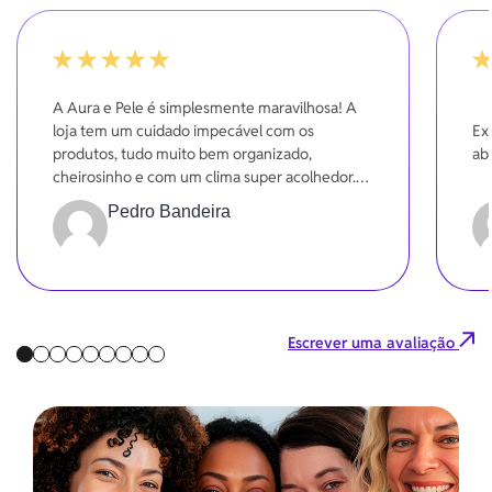
100%
10
A Aura e Pele é simplesmente maravilhosa! A
loja tem um cuidado impecável com os
Ex
produtos, tudo muito bem organizado,
ab
cheirosinho e com um clima super acolhedor.
Dá pra sentir o carinho em cada detalhe!
Pedro Bandeira
Escrever uma avaliação