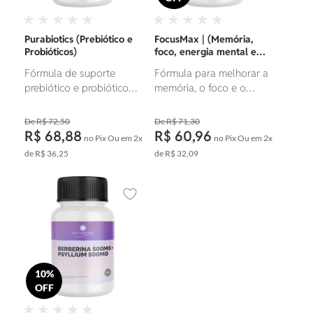
Purabiotics (Prebiótico e
FocusMax | (Memória,
Probióticos)
foco, energia mental e
neuroproteção)
Fórmula de suporte
Fórmula para melhorar a
prebiótico e probiótico
memória, o foco e o
para a saúde intestinal,
desempenho cognitivo,
equilíbrio da flora, e
promovendo suporte
R$ 72,50
R$ 71,30
fortalecimento do sistema
integral à saúde mental e
R$ 68,88
R$ 60,96
no Pix
Ou em
2x
no Pix
Ou em
2x
imunológico.
à função cerebral.
de
R$ 36,25
de
R$ 32,09
Adicionar aos favoritos
10%
OFF