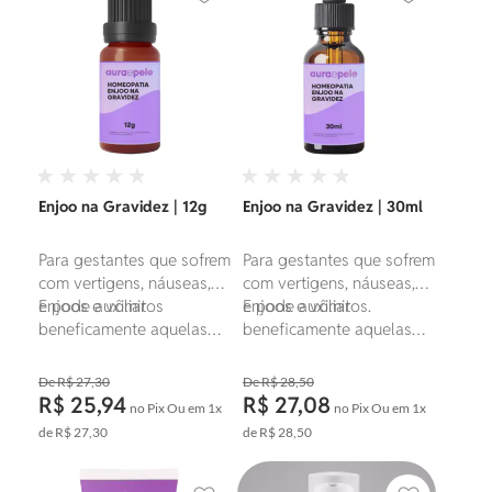
Adicionar aos favoritos
Adicionar ao
Enjoo na Gravidez | 12g
Enjoo na Gravidez | 30ml
Para gestantes que sofrem
Para gestantes que sofrem
com vertigens, náuseas,
com vertigens, náuseas,
enjoos e vômitos
E pode auxiliar
enjoos e vômitos.
E pode auxiliar
beneficamente aquelas
beneficamente aquelas
que têm tendência ao
que têm tendência ao
aborto espontâneo.
aborto espontâneo.
R$ 27,30
R$ 28,50
R$ 25,94
R$ 27,08
no Pix
Ou em
1x
no Pix
Ou em
1x
de
R$ 27,30
de
R$ 28,50