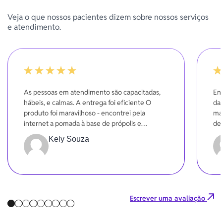
Veja o que nossos pacientes dizem sobre nossos serviços
e atendimento.
100%
-20
As pessoas em atendimento são capacitadas,
En
hábeis, e calmas. A entrega foi eficiente O
da
produto foi maravilhoso - encontrei pela
ma
internet a pomada à base de própolis e
de
melaleuca - a ação obtida foi a que
se
Kely Souza
precisávamos - mesmo em poucos dias.
Gr
Escrever uma avaliação