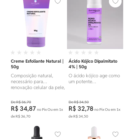
Adicionar aos favoritos
Adicionar ao
Creme Esfoliante Natural |
Ácido Kójico Dipalmitato
50g
4% | 50g
Composição natural,
O ácido kójico age como
necessário para
um potente
renovação celular da pele,
despigmentante.
controle da oleosidade,
fornecendo uma limpeza
R$ 36,70
R$ 34,50
profunda.
R$ 34,87
R$ 32,78
no Pix
Ou em
1x
no Pix
Ou em
1x
de
R$ 36,70
de
R$ 34,50
Adicionar aos favoritos
Adicionar ao