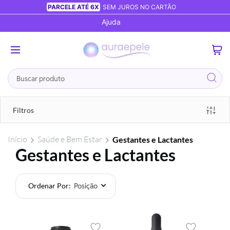
PARCELE ATÉ 6X
SEM JUROS NO CARTÃO
Ajuda
0
Busca
Filtros
Início
Saúde e Bem Estar
Gestantes e Lactantes
Gestantes e Lactantes
Ordenar Por
Foram
encontrados:
31
produtos