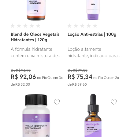
inflamações.
Blend de Óleos Vegetais
Loção Anti-estrias | 100g
Hidratantes | 120g
A fórmula hidratante
Loção altamente
contém uma mistura de
hidratante, indicado para
óleos naturais ricos em
peles bem ressecadas e
nutrientes, incluindo óleo
previne o surgimento de
R$ 96,90
R$ 79,30
de amêndoas doces, óleo
estrias.
R$ 92,06
R$ 75,34
no Pix
Ou em
3x
no Pix
Ou em
2x
de semente de uva e óleo
de
R$ 32,30
de
R$ 39,65
de rosa mosqueta, que
juntos fornecem
hidratação intensa,
Adicionar aos favoritos
Adicionar ao
nutrição e regeneração da
pele.