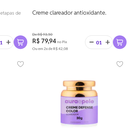
Creme clareador antioxidante.
 etapas de
R$ 93,50
R$ 79,94
no Pix
Ou em
2x
de
R$ 42,08
Adicionar aos favoritos
Adicionar 