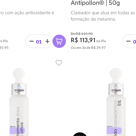
Antipollon® | 50g
ivo com ação antioxidante e
Clareador que atua em todas as
formação da melanina.
R$ 119,90
R$ 113,91
o Pix
no Pix
35,95
Ou em
3x
de
R$ 39,97
Adicionar aos favoritos