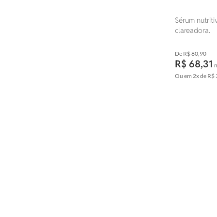
Sérum nutrit
clareadora.
R$ 80,90
R$ 68,31
n
Ou em
2x
de
R$ 