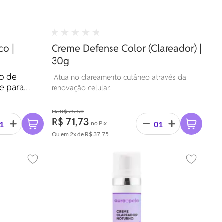
o |
Creme Defense Color (Clareador) |
30g
o de
Atua no clareamento cutâneo através da
e para
renovação celular.
R$ 75,50
R$ 71,73
no Pix
Ou em
2x
de
R$ 37,75
Adicionar aos favoritos
Adicionar 