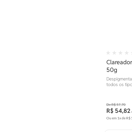
Clareador 
50g
Despigmentan
todos os tipo
R$ 57,70
R$ 54,82
Ou em
1x
de
R$ 