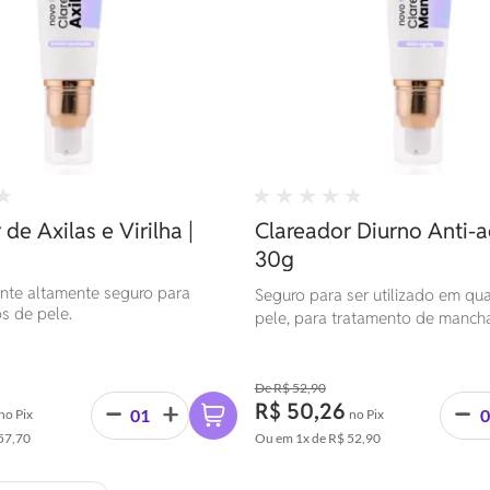
de Axilas e Virilha |
Clareador Diurno Anti-a
30g
te altamente seguro para
Seguro para ser utilizado em qua
s de pele.
pele, para tratamento de manch
melasma e no controle das acne
R$ 52,90
R$ 50,26
no Pix
no Pix
57,70
Ou em
1x
de
R$ 52,90