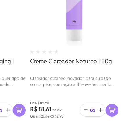
ging |
Creme Clareador Noturno | 50g
lquer tipo de
Clareador cutâneo inovador, para cuidado
as de
com a pele, com ação anti envelhecimento.
s e espinhas.
R$ 85,90
R$ 81,61
no Pix
Ou em
2x
de
R$ 42,95