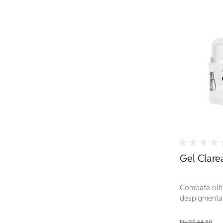
Gel Clare
Combate olhe
despigmentan
decorrência 
R$ 44,50