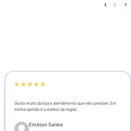
Página
Você esta lend
Página
Pá
Pr
1
2
100%
Gosto muito da loja e atendimento que eles prestam. Em
minha opinião é a melhor da região
Erickson Santos