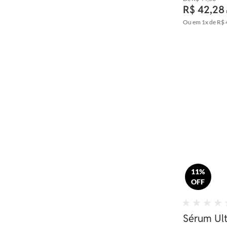
R$ 42,28
Ou em
1x
de
R$ 
11%
OFF
Sérum Ult