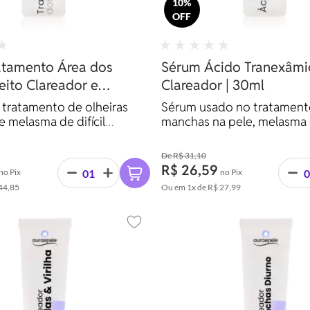
10%
OFF
atamento Área dos
Sérum Ácido Tranexâmic
feito Clareador e
Clareador | 30ml
or | 30ml
tratamento de olheiras
Sérum usado no tratament
e melasma de difícil
manchas na pele, melasma 
.
reduzir a vermelhidão após
procedimentos.
R$ 31,10
R$ 26,59
no Pix
no Pix
44,85
Ou em
1x
de
R$ 27,99
Adicionar aos favoritos