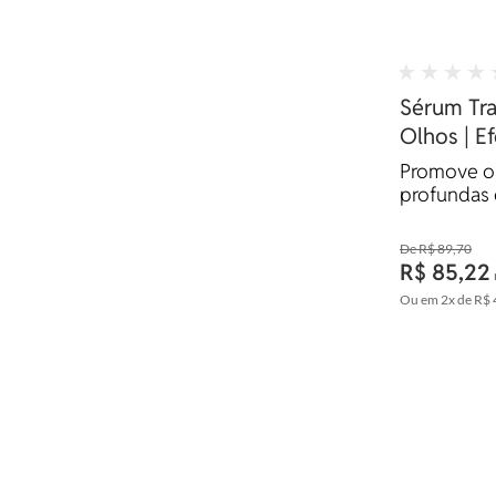
Sérum Tr
Olhos | E
Preenched
Promove o 
profundas 
tratamento
R$ 89,70
R$ 85,22
Ou em
2x
de
R$ 