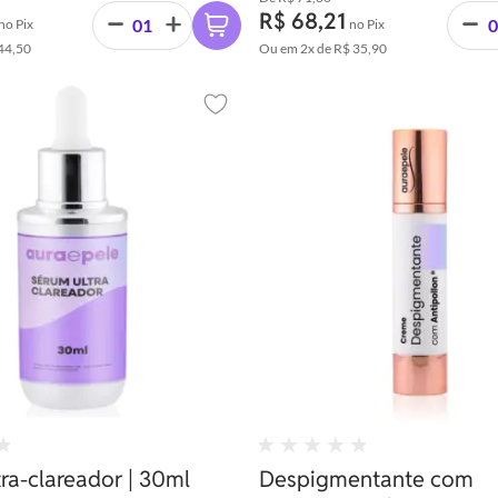
R$ 68,21
no Pix
no Pix
44,50
Ou em
2x
de
R$ 35,90
Adicionar aos favoritos
ra-clareador | 30ml
Despigmentante com