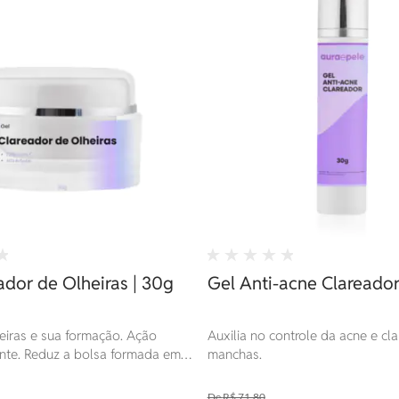
ador de Olheiras | 30g
Gel Anti-acne Clareador
iras e sua formação. Ação
Auxilia no controle da acne e c
te. Reduz a bolsa formada em
manchas.
do surgimento das olheiras.
R$ 71,80