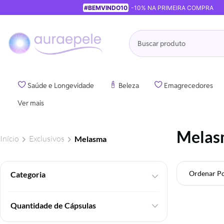
#BEMVINDO10
-10% NA PRIMEIRA COMPRA
Pesquisa
Saúde e Longevidade
Beleza
Emagrecedores
Ver mais
Melas
Início
Exclusivos
Melasma
Ordenar P
Foram
encontrados:
19
Quantidade de Cápsulas
produtos