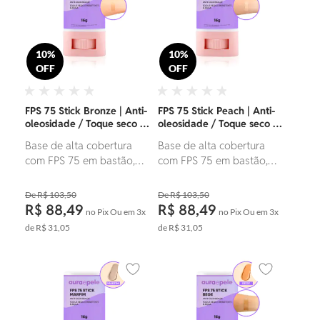
10%
10%
OFF
OFF
FPS 75 Stick Bronze | Anti-
FPS 75 Stick Peach | Anti-
oleosidade / Toque seco e
oleosidade / Toque seco e
resistente à água | 16g
resistente à água | 16g
Base de alta cobertura
Base de alta cobertura
com FPS 75 em bastão,
com FPS 75 em bastão,
que protege contra raios
que protege contra raios
UV, luz azul e visível.
UV, luz azul e visível.
R$ 103,50
R$ 103,50
Possui toque seco, ação
Possui toque seco, ação
R$ 88,49
R$ 88,49
no Pix
Ou em
3x
no Pix
Ou em
3x
hidratante e resistência à
hidratante e resistência à
de
R$ 31,05
de
R$ 31,05
água. Ideal para todos os
água. Ideal para todos os
tipos de pele.
tipos de pele.
Adicionar aos favoritos
Adicionar ao