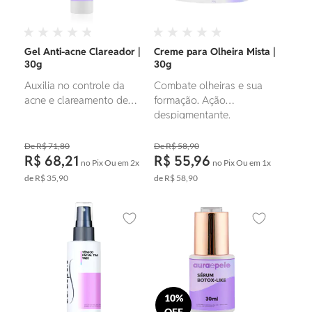
da pele.
Gel Anti-acne Clareador |
Creme para Olheira Mista |
30g
30g
Auxilia no controle da
Combate olheiras e sua
acne e clareamento de
formação. Ação
manchas.
despigmentante.
R$ 71,80
R$ 58,90
R$ 68,21
R$ 55,96
no Pix
Ou em
2x
no Pix
Ou em
1x
de
R$ 35,90
de
R$ 58,90
Adicionar aos favoritos
Adicionar ao
10%
OFF