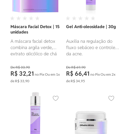
Máscara Facial Detox | 15
Gel Anti-oleosidade | 30g
unidades
A máscara facial detox
Auxilia na regulação do
combina argila verde,
fluxo sebáceo e controle
extrato glicólico de chá
da acne.
verde e óleo essencial de
alecrim. A argila verde
R$ 33,90
R$ 69,90
ajuda a purificar a pele,
R$ 32,21
R$ 66,41
no Pix
Ou em
1x
no Pix
Ou em
2x
enquanto o extrato de chá
de
R$ 33,90
de
R$ 34,95
verde possui propriedades
antioxidantes e o óleo
essencial de alecrim
Adicionar aos favoritos
Adicionar ao
auxilia na revitalização e
tonificação da pele.
Juntos, estes ativos
promovem uma limpeza
profunda e revitalização