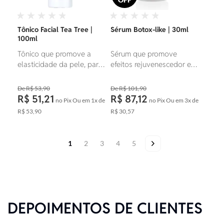
Tônico Facial Tea Tree |
Sérum Botox-like | 30ml
100ml
Tônico que promove a
Sérum que promove
elasticidade da pele, para
efeitos rejuvenescedor e
tonificar e acalmar a pele.
redutor de linhas de
expressão.
R$ 53,90
R$ 101,90
R$ 51,21
R$ 87,12
no Pix
Ou em
1x
de
no Pix
Ou em
3x
de
R$ 53,90
R$ 30,57
Página
Você esta lendo a pagina
Página
Página
Página
Página
Página
Próximo
1
2
3
4
5
Foram
encontrados:
210
produtos
DEPOIMENTOS DE CLIENTES