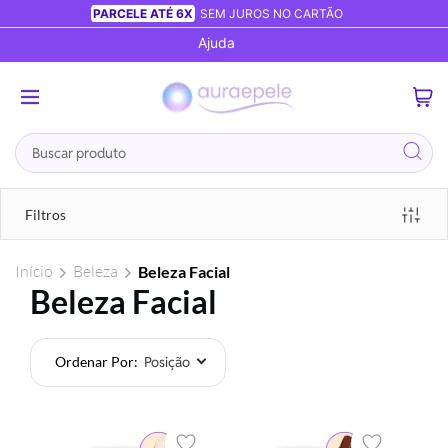
PARCELE ATÉ 6X
SEM JUROS NO CARTÃO
Ajuda
0
Busca
Filtros
Início
Beleza
Beleza Facial
Beleza Facial
Ordenar Por
Foram
encontrados:
210
produtos