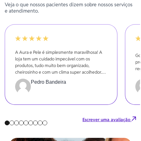
Veja o que nossos pacientes dizem sobre nossos serviços
e atendimento.
100%
10
A Aura e Pele é simplesmente maravilhosa! A
Go
loja tem um cuidado impecável com os
pr
produtos, tudo muito bem organizado,
re
cheirosinho e com um clima super acolhedor.
Dá pra sentir o carinho em cada detalhe!
Pedro Bandeira
Escrever uma avaliação