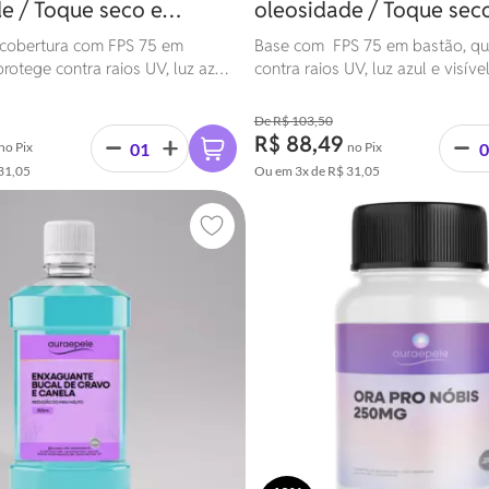
e / Toque seco e
oleosidade / Toque sec
 à água | 16g
resistente à água | 16g
 cobertura com FPS 75 em
Base com FPS 75 em bastão, qu
rotege contra raios UV, luz azul
contra raios UV, luz azul e visível
ssui toque seco, ação hidratante e
toque seco, ação hidratante e res
 água. Ideal para todos os tipos
água. Ideal para todos os tipos 
R$ 103,50
R$ 88,49
no Pix
no Pix
31,05
Ou em
3x
de
R$ 31,05
Adicionar aos favoritos