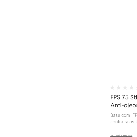
FPS 75 Sti
Anti-oleo
resistente
Base com FP
contra raios U
toque seco, a
água. Ideal p
R$ 103,50