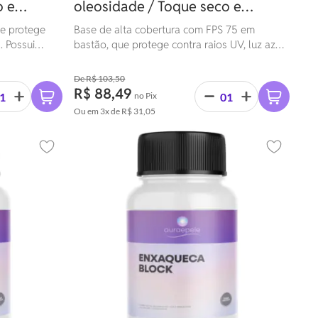
o e
oleosidade / Toque seco e
resistente à água | 16g
e protege
Base de alta cobertura com FPS 75 em
. Possui
bastão, que protege contra raios UV, luz azul
istência à
e visível. Possui toque seco, ação hidratante e
de pele.
resistência à água. Ideal para todos os tipos
R$ 103,50
de pele.
R$ 88,49
no Pix
Ou em
3x
de
R$ 31,05
Adicionar aos favoritos
Adicionar 