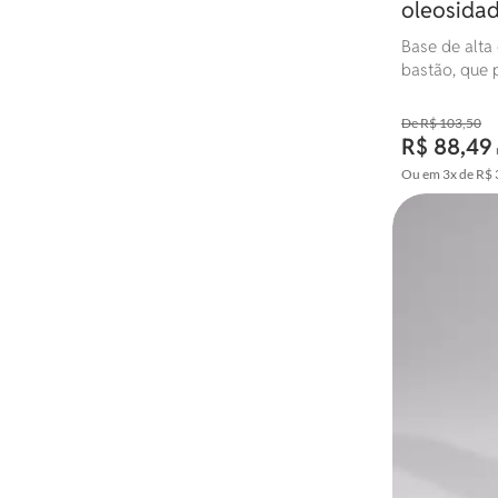
oleosidad
resistente
Base de alta
bastão, que p
e visível. Po
resistência à
R$ 103,50
de pele.
R$ 88,49
Ou em
3x
de
R$ 