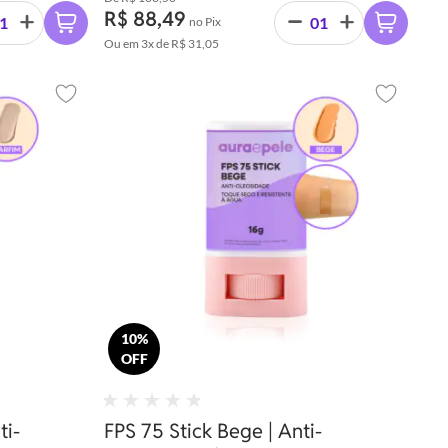
de pele.
R$ 88,49
no Pix
Ou em
3x
de
R$ 31,05
Adicionar aos favoritos
Adicionar 
10%
OFF
ti-
FPS 75 Stick Bege | Anti-