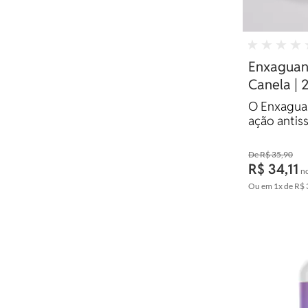
Enxaguant
Canela | 
O Enxaguan
ação antiss
combatendo
e cáries, a
R$ 35,90
duradouro 
R$ 34,11
no
de forma na
Ou em
1x
de
R$ 