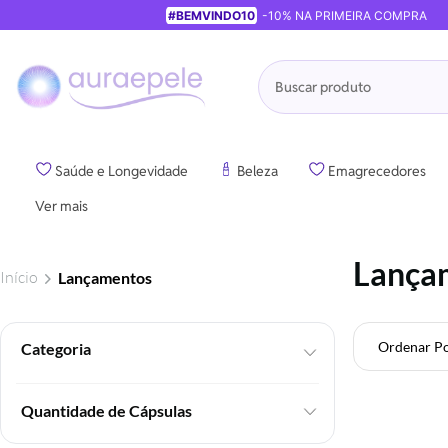
#BEMVINDO10
-10% NA PRIMEIRA COMPRA
Pesquisa
Saúde e Longevidade
Beleza
Emagrecedores
Ver mais
Lança
Início
Lançamentos
Ordenar P
Foram
encontrados:
115
Quantidade de Cápsulas
produtos