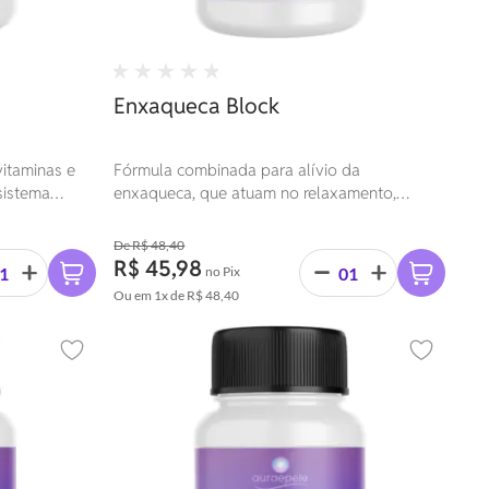
Enxaqueca Block
vitaminas e
Fórmula combinada para alívio da
 sistema
enxaqueca, que atuam no relaxamento,
e, saúde
melhora da circulação e redução da
eral.
frequência e intensidade das crises.
R$ 48,40
R$ 45,98
no Pix
Ou em
1x
de
R$ 48,40
Adicionar aos favoritos
Adicionar 