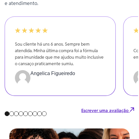
e atendimento.
-20%
-20
Sou cliente há uns 6 anos. Sempre bem
atendida. Minha última compra foi a fórmula
Co
para imunidade que me ajudou muito inclusive
em
o cansaço praticamente sumiu.
Angelica Figueiredo
Escrever uma avaliação