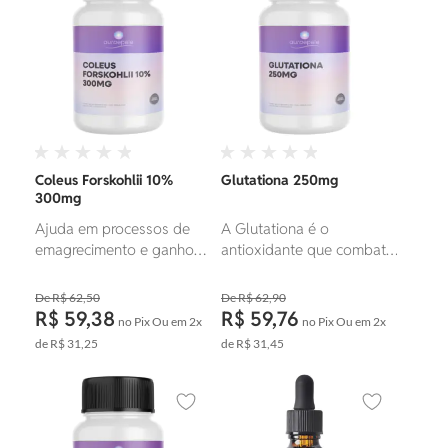
Coleus Forskohlii 10%
Glutationa 250mg
300mg
Ajuda em processos de
A Glutationa é o
emagrecimento e ganho
antioxidante que combate
de massa.
os radicais livres, age na
recuperação celular e na
R$ 62,50
R$ 62,90
eliminação de toxinas.
R$ 59,38
R$ 59,76
no Pix
Ou em
2x
no Pix
Ou em
2x
Está presente na maioria
de
R$ 31,25
de
R$ 31,45
das células do organismo,
atuando nos processos de
eliminação de toxinas, no
Adicionar aos favoritos
Adicionar ao
transporte de
aminoácidos, na síntese