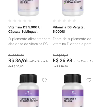
Vitamina D3 5.000 UI |
Vitamina D3 Vegetal
Cápsula Sublingual
5.000UI
Suplemento alimentar com
Fonte de suplemento de
alta dose de vitamina D3,
vitamina D obtida a partir
importante para a saúde
de fontes vegetais,
dos ossos, sistema
indicada para suprir as
R$ 38,90
R$ 28,40
imunológico e regulação
necessidades diárias
R$ 36,96
R$ 26,98
no Pix
Ou em
1x
no Pix
Ou em
1x
hormonal.
desse nutriente essencial.
de
R$ 38,90
de
R$ 28,40
Adicionar aos favoritos
Adicionar ao