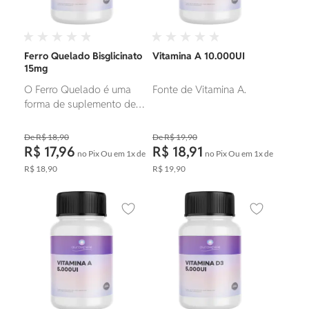
Ferro Quelado Bisglicinato
Vitamina A 10.000UI
15mg
O Ferro Quelado é uma
Fonte de Vitamina A.
forma de suplemento de
ferro em que o mineral é
ligado a uma molécula
R$ 18,90
R$ 19,90
orgânica para melhorar
R$ 17,96
R$ 18,91
no Pix
Ou em
1x
de
no Pix
Ou em
1x
de
sua absorção pelo
R$ 18,90
R$ 19,90
organismo. Ele é utilizado
para tratar a deficiência
de ferro, ajudando a
Adicionar aos favoritos
Adicionar ao
prevenir a anemia e
promovendo a saúde do
sistema circulatório.