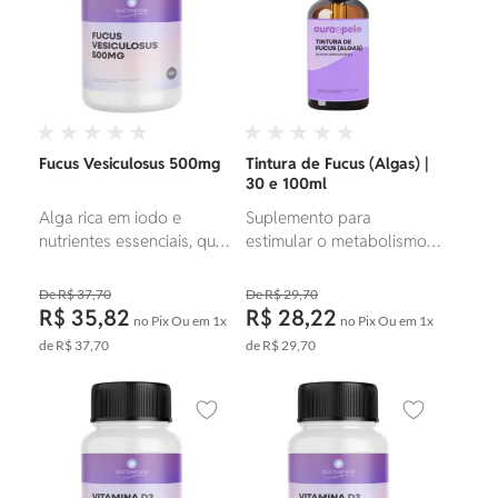
de proteínas e na
proteção do organismo.
Fucus Vesiculosus 500mg
Tintura de Fucus (Algas) |
30 e 100ml
Alga rica em iodo e
Suplemento para
nutrientes essenciais, que
estimular o metabolismo e
auxilia no suporte ao
auxiliar na perda de peso.
metabolismo, equilíbrio da
R$ 37,70
R$ 29,70
tireoide e controle de
R$ 35,82
R$ 28,22
no Pix
Ou em
1x
no Pix
Ou em
1x
peso, além de promover
de
R$ 37,70
de
R$ 29,70
saúde digestiva e bem-
estar geral.
Adicionar aos favoritos
Adicionar ao