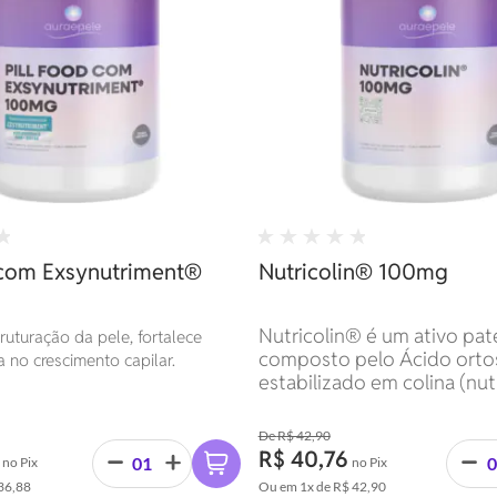
 com Exsynutriment®
Nutricolin® 100mg
Nutricolin® é um ativo pa
ruturação da pele, fortalece
composto pelo Ácido ortoss
 no crescimento capilar.
estabilizado em colina (nu
faz parte do complexo B e 
com alta biodisponibilidade 
R$ 42,90
R$ 40,76
no Pix
no Pix
36,88
Ou em
1x
de
R$ 42,90