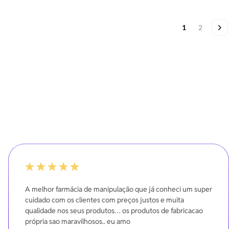
Página
Você esta lend
Página
Pá
Pr
1
2
100%
A melhor farmácia de manipulação que já conheci um super
cuidado com os clientes com preços justos e muita
qualidade nos seus produtos… os produtos de fabricacao
própria sao maravilhosos.. eu amo