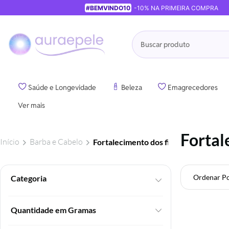
#BEMVINDO10
-10% NA PRIMEIRA COMPRA
Pesquisa
Saúde e Longevidade
Beleza
Emagrecedores
Ver mais
Fortal
Início
Barba e Cabelo
Fortalecimento dos fios
Ordenar P
Foram
encontrados:
24
Quantidade em Gramas
produtos