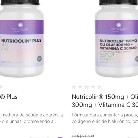
n® Plus
Nutricolin® 150mg + Ol
300mg + VIitamina C 
(Pele mais Saudável e B
 melhora da saúde e aparência
Fórmula para aumentar a produ
elo e unhas, promovendo a
colágeno e ácido hialurônico, pr
lasticidade e resistência desses
os radicais livres e reduzir hipe
 de fortalecer a estrutura e
resultando em uma pele mais sa
R$ 219,00