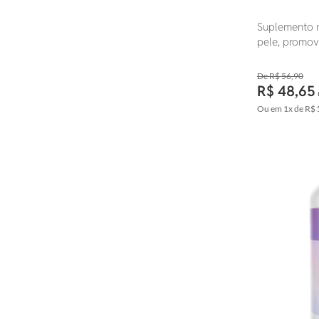
Suplemento n
pele, promov
fortalecimen
pele.
R$ 56,90
R$ 48,65
Ou em
1x
de
R$ 