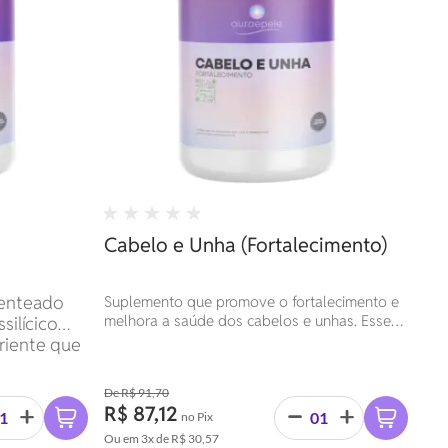
Cabelo e Unha (Fortalecimento)
tenteado
Suplemento que promove o fortalecimento e
melhora a saúde dos cabelos e unhas. Esses
ilícico
nutrientes atuam sinergicamente para
triente que
fortalecer os fios capilares, prevenir a quebra,
vitaminas)
estimular o crescimento saudável dos
de silício.
R$ 91,70
cabelos e fortalecer as unhas, além de
R$ 87,12
contribuir para a saúde da pele.
no Pix
Ou em
3x
de
R$ 30,57