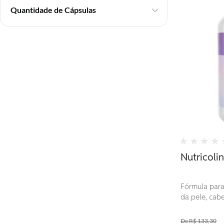
Quantidade de Cápsulas
Nutricoli
Fórmula para
da pele, cab
hidratação, e
tecidos, além
R$ 133,30