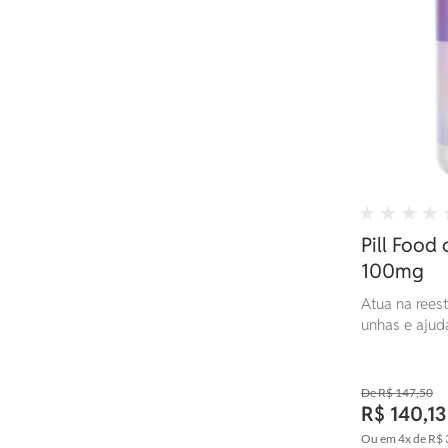
Pill Food
100mg
Atua na reest
unhas e ajuda
R$ 147,50
R$ 140,13
Ou em
4x
de
R$ 