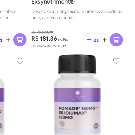
Exsynutriment®
fortalece
Desintoxica o organismo e promove saúde da
ilar.
pele, cabelos e unhas.
R$ 190,90
R$ 181,36
no Pix
Ou em
6x
de
R$ 31,82
Adicionar aos favoritos
Adicionar 