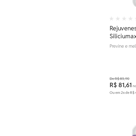
Rejuvene
Siliciuma
Previne e me
R$ 85,90
R$ 81,61
no
Ou em
2x
de
R$ 