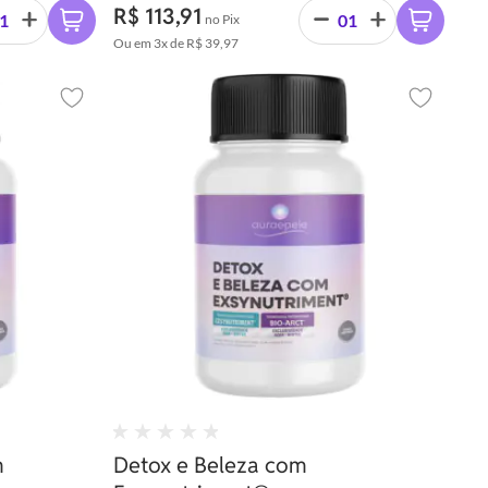
R$ 113,91
no Pix
Ou em
3x
de
R$ 39,97
Adicionar aos favoritos
Adicionar 
m
Detox e Beleza com