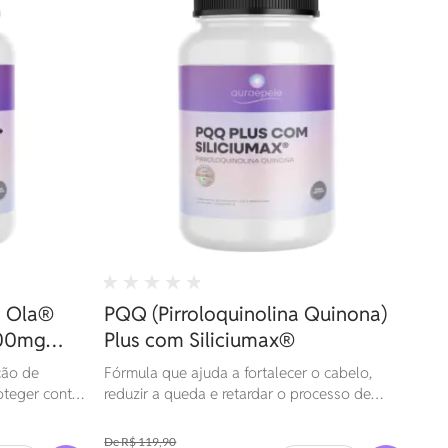
i Ola®
PQQ (Pirroloquinolina Quinona)
300mg
Plus com Siliciumax®
onita)
ção de
Fórmula que ajuda a fortalecer o cabelo,
oteger contra
reduzir a queda e retardar o processo de
rpigmentação,
envelhecimento dos fios.
udável e
R$ 119,90