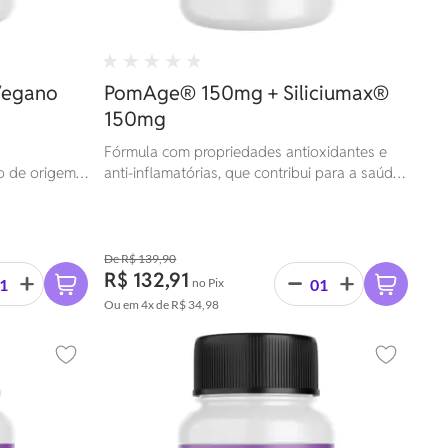
Vegano
PomAge® 150mg + Siliciumax®
150mg
Fórmula com propriedades antioxidantes e
o de origem
anti-inflamatórias, que contribui para a saúde
da pele, cabelos e unhas.
R$ 139,90
R$ 132,91
no Pix
Ou em
4x
de
R$ 34,98
Adicionar aos favoritos
Adicionar 