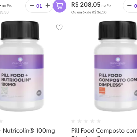
os causados pelo estresse
bonita.
4
R$ 208,05
no Pix
no Pix
33,33
Ou em
6x
de
R$ 36,50
Adicionar aos favoritos
 + Nutricolin® 100mg
Pill Food Composto co