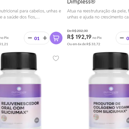
Dimpless®
utricional para cabelos, unhas e
Atua na reestruturação da pele, 
e a saúde dos fios,
unhas e ajuda no crescimento cap
to das unhas e hidratação da
R$ 202,30
R$ 192,19
no Pix
no Pix
51,21
Ou em
6x
de
R$ 33,72
Adicionar aos favoritos