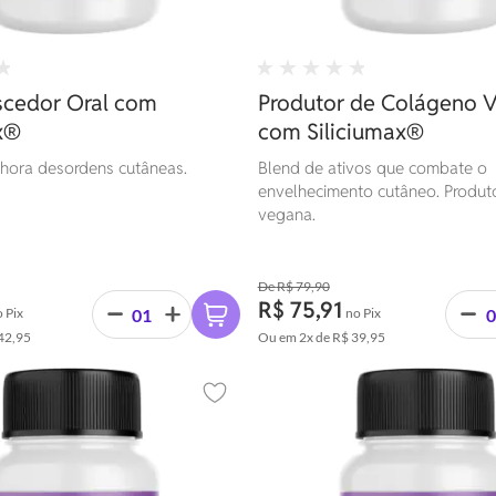
scedor Oral com
Produtor de Colágeno 
x®
com Siliciumax®
lhora desordens cutâneas.
Blend de ativos que combate o
envelhecimento cutâneo. Produt
vegana.
R$ 79,90
R$ 75,91
 Pix
no Pix
42,95
Ou em
2x
de
R$ 39,95
Adicionar aos favoritos