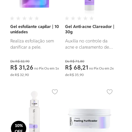
Gel esfoliante capilar | 10
Gel Anti-acne Clareador |
unidades
30g
Realiza esfoliação sem
Auxilia no controle da
danificar a pele.
acne e clareamento de
manchas.
R$ 32,90
R$ 71,80
R$ 31,26
R$ 68,21
no Pix
Ou em
1x
no Pix
Ou em
2x
de
R$ 32,90
de
R$ 35,90
Adicionar aos favoritos
Adicionar ao
10%
OFF