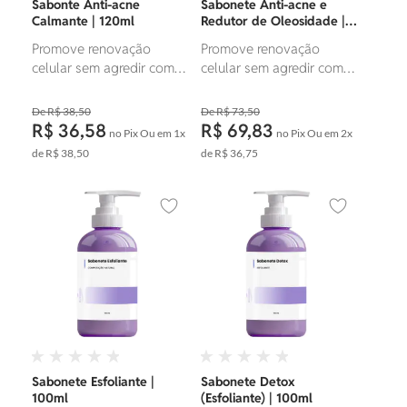
Sabonte Anti-acne
Sabonete Anti-acne e
Calmante | 120ml
Redutor de Oleosidade |
120ml
Promove renovação
Promove renovação
celular sem agredir com
celular sem agredir com
efeito calmante. Combate
efeito calmante. Combate
e previne o aparecimento
e previne o aparecimento
R$ 38,50
R$ 73,50
de acnes.
de acnes.
R$ 36,58
R$ 69,83
no Pix
Ou em
1x
no Pix
Ou em
2x
de
R$ 38,50
de
R$ 36,75
Adicionar aos favoritos
Adicionar ao
Sabonete Esfoliante |
Sabonete Detox
100ml
(Esfoliante) | 100ml