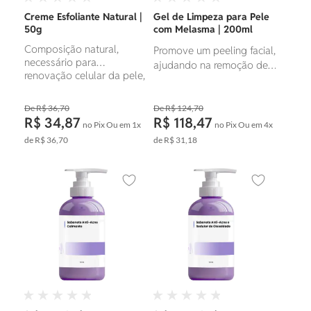
Creme Esfoliante Natural |
Gel de Limpeza para Pele
50g
com Melasma | 200ml
Composição natural,
Promove um peeling facial,
necessário para
ajudando na remoção de
renovação celular da pele,
manchas.
controle da oleosidade,
fornecendo uma limpeza
R$ 36,70
R$ 124,70
profunda.
R$ 34,87
R$ 118,47
no Pix
Ou em
1x
no Pix
Ou em
4x
de
R$ 36,70
de
R$ 31,18
Adicionar aos favoritos
Adicionar ao