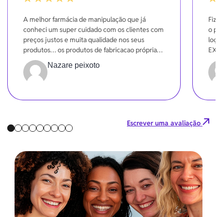
100%
10
A melhor farmácia de manipulação que já
Fi
conheci um super cuidado com os clientes com
o 
preços justos e muita qualidade nos seus
loç
produtos… os produtos de fabricacao própria
EX
sao maravilhosos.. eu amo
en
Nazare peixoto
Gra
Escrever uma avaliação