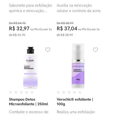
Sabonete para esfoliação
Auxilia na renovação
química e renovação
celular e controle da acne.
celular, além de reduzir a
inflamação e a irritação da
R$ 34,70
R$ 38,99
pele.
R$ 32,97
R$ 37,04
no Pix
Ou em
1x
no Pix
Ou em
1x
de
R$ 34,70
de
R$ 38,99
Adicionar aos favoritos
Adicionar ao
Shampoo Detox
Verochic® esfoliante |
Microesfoliante | 250ml
100g
Combate o excesso de
Realiza uma esfoliação