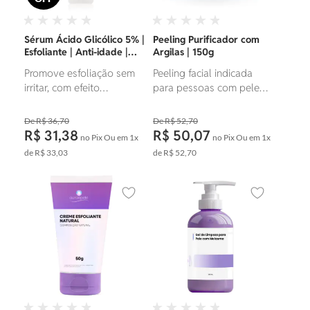
Sérum Ácido Glicólico 5% |
Peeling Purificador com
Esfoliante | Anti-idade |
Argilas | 150g
30ml
Promove esfoliação sem
Peeling facial indicada
irritar, com efeito
para pessoas com pele
rejuvenescedor.
sensível. Tem efeito
antioxidante.
R$ 36,70
R$ 52,70
R$ 31,38
R$ 50,07
no Pix
Ou em
1x
no Pix
Ou em
1x
de
R$ 33,03
de
R$ 52,70
Adicionar aos favoritos
Adicionar ao