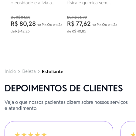
oleosidade e alivia a
física e química sem
coceira. Realiza uma
danificar a pele.
esfoliação do couro
R$ 84,50
R$ 81,70
cabeludo.
R$ 80,28
R$ 77,62
no Pix
Ou em
2x
no Pix
Ou em
2x
de
R$ 42,25
de
R$ 40,85
Foram
encontrados:
12
produtos
Início
Beleza
Esfoliante
DEPOIMENTOS DE CLIENTES
Veja o que nossos pacientes dizem sobre nossos serviços
e atendimento.