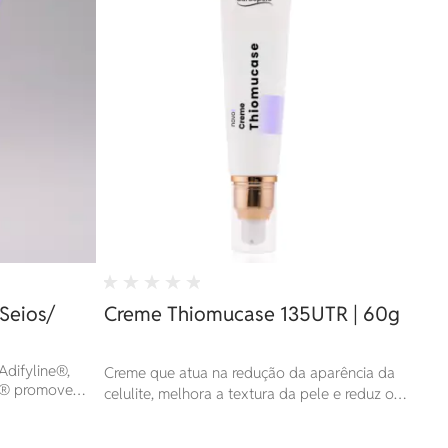
Seios/
Creme Thiomucase 135UTR | 60g
difyline®,
Creme que atua na redução da aparência da
ll® promove
celulite, melhora a textura da pele e reduz o
acúmulo de gordura nas células.
or imediato.