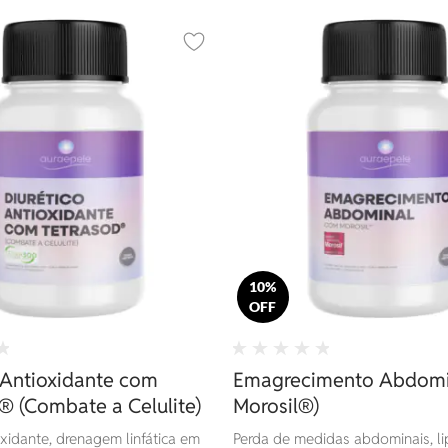
Adicionar aos favoritos
10%
OFF
 Antioxidante com
Emagrecimento Abdomi
 (Combate a Celulite)
Morosil®)
xidante, drenagem linfática em
Perda de medidas abdominais, l