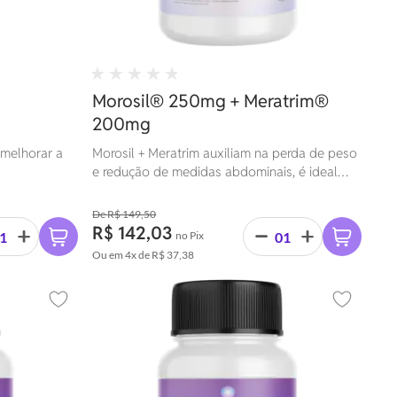
Morosil® 250mg + Meratrim®
200mg
 melhorar a
Morosil + Meratrim auxiliam na perda de peso
e redução de medidas abdominais, é ideal
para quem quer emagrecer com saúde, pois
além de estimular a queima de gordura ainda
R$ 149,50
ajuda na diminuição dos níveis de colesterol
R$ 142,03
no Pix
no sangue.
Ou em
4x
de
R$ 37,38
Adicionar aos favoritos
Adicionar 