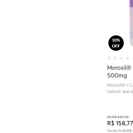
10%
OFF
Morosil®
500mg
Morosil® + C
natural que p
antioxidante.
R$ 185,70
R$ 158,7
Ou em
5x
de
R$ 