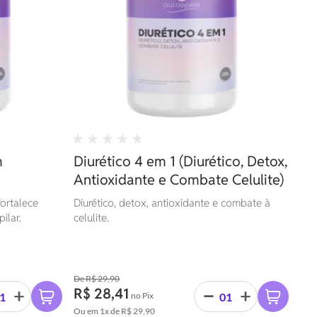
m
Diurético 4 em 1 (Diurético, Detox,
Antioxidante e Combate Celulite)
fortalece
Diurético, detox, antioxidante e combate à
ilar.
celulite.
R$ 29,90
R$ 28,41
no Pix
Ou em
1x
de
R$ 29,90