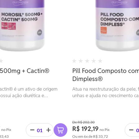
 500mg + Cactin®
Pill Food Composto co
Dimpless®
actin® é um ativo de origem
Atua na reestruturação da pele, 
ossui ação diurética e
unhas e ajuda no crescimento cap
R$ 202,30
7
R$ 192,19
no Pix
no Pix
33,43
Ou em
6x
de
R$ 33,72