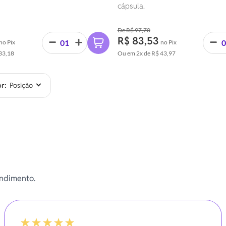
cápsula.
R$ 97,70
R$ 83,53
no Pix
no Pix
33,18
Ou em
2x
de
R$ 43,97
or
endimento.