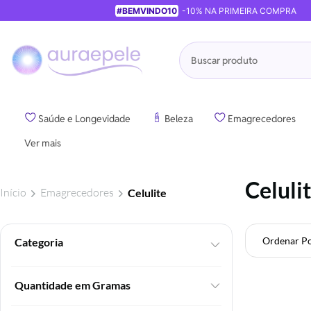
#BEMVINDO10
-10% NA PRIMEIRA COMPRA
Pesquisa
Saúde e Longevidade
Beleza
Emagrecedores
Ver mais
Celuli
Início
Emagrecedores
Celulite
Ordenar P
Foram
encontrados:
39
Quantidade em Gramas
produtos