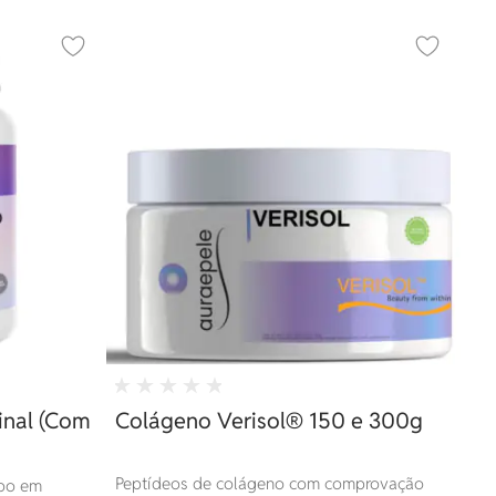
Adicionar aos favoritos
Adicionar 
nal (Com
Colágeno Verisol® 150 e 300g
Peptídeos de colágeno com comprovação
ipo em