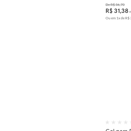
R$ 36,70
R$ 31,38
n
Ou em
1x
de
R$ 