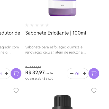
edutor de
Sabonete Esfoliante | 100ml
agredir com
Sabonete para esfoliação química e
ine o
renovação celular, além de reduzir a
inflamação e a irritação da pele.
R$ 34,70
R$ 32,97
no Pix
Ou em
1x
de
R$ 34,70
Adicionar aos favoritos
Adicionar 