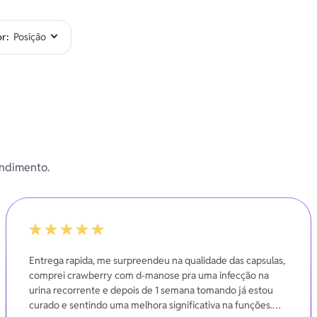
profunda, deixando a pele macia,
com uma fragrância suave e rela
or
endimento.
-20%
Entrega rapida, me surpreendeu na qualidade das capsulas,
comprei crawberry com d-manose pra uma infecção na
urina recorrente e depois de 1 semana tomando já estou
curado e sentindo uma melhora significativa na funções.