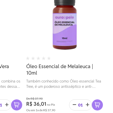
Vera
Óleo Essencial de Melaleuca |
10ml
a combina os
Também conhecido como Óleo essencial Tea
ntes dessa
Tree, é um poderoso antisséptico e anti-
s e calmantes
inflamatório, utilizado para tratar problemas
as
de pele, como acne e caspa, além de ajudar a
R$ 37,90
óleo
fortalecer o sistema imunológico.
R$ 36,01
no Pix
arterii). Essa
Ou em
1x
de
R$ 37,90
a hidratação