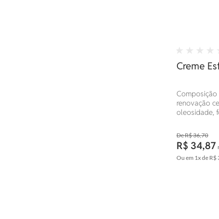
Creme Esf
Composição n
renovação cel
oleosidade, 
profunda.
R$ 36,70
R$ 34,87
Ou em
1x
de
R$ 