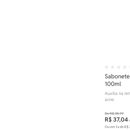
Sabonete 
100ml
Auxilia na re
acne.
R$ 38,99
R$ 37,04
Ou em
1x
de
R$ 