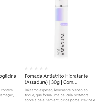
glicina |
Pomada Antiatrito Hidratante
(Assadura) | 30g | Com
Niacinamida, Ceramidas, Óleos
a contém
Bálsamo espesso, levemente oleoso ao
Naturais e Alfa Bisabolol
flamação,
toque, que forma uma película protetora
 pela acne,
sobre a pele, sem entupir os poros. Previne e
e e de rápida
trata assaduras e queimaduras.