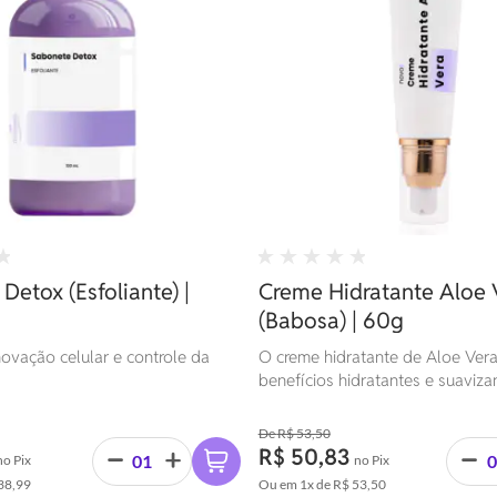
Detox (Esfoliante) |
Creme Hidratante Aloe 
(Babosa) | 60g
novação celular e controle da
O creme hidratante de Aloe Ver
benefícios hidratantes e suaviza
planta com os efeitos relaxante
do óleo essencial de Lavanda e 
R$ 53,50
propriedades regeneradoras do 
R$ 50,83
no Pix
no Pix
essencial de Olíbano (Boswellia c
38,99
Ou em
1x
de
R$ 53,50
sinergia natural proporciona um