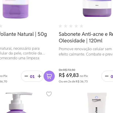
oliante Natural | 50g
Sabonete Anti-acne e R
Oleosidade | 120ml
atural, necessário para
Promove renovação celular sem 
ular da pele, controle da
efeito calmante. Combate e prev
fornecendo uma limpeza
aparecimento de acnes.
R$ 73,50
R$ 69,83
no Pix
no Pix
36,70
Ou em
2x
de
R$ 36,75
Adicionar aos favoritos