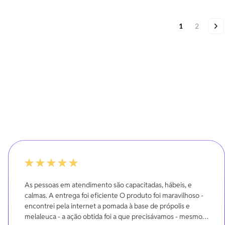
 nutrida e
xante.
Página
Você esta lend
Página
Pá
Pr
1
2
100%
As pessoas em atendimento são capacitadas, hábeis, e
calmas. A entrega foi eficiente O produto foi maravilhoso -
encontrei pela internet a pomada à base de própolis e
melaleuca - a ação obtida foi a que precisávamos - mesmo