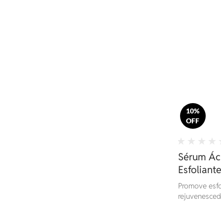
10%
OFF
Sérum Áci
Esfoliante
Promove esfol
rejuvenesced