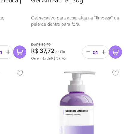
aleuca |
Gel Anti-acne | 30g
e.
Gel secativo para acne, atua na “limpeza” da
pele de dentro para fora.
R$ 39,70
R$ 37,72
no Pix
Ou em
1x
de
R$ 39,70
Adicionar aos favoritos
Adicionar 