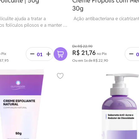
oliculite | 50g
Creme Própolis com Mel
30g
iculite ajuda a tratar a
Ação antibacteriana e cicatrizant
s folículos pilosos e a manter a
 pele.
R$ 22,90
R$ 21,76
 Pix
no Pix
37,95
Ou em
1x
de
R$ 22,90
Adicionar aos favoritos