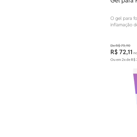
Gel para F
O gel para fol
inflamação do
hidratação da
R$ 75,90
R$ 72,11
no
Ou em
2x
de
R$ 