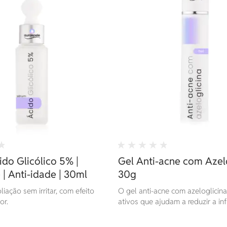
do Glicólico 5% |
Gel Anti-acne com Azelo
 | Anti-idade | 30ml
30g
iação sem irritar, com efeito
O gel anti-acne com azeloglicin
or.
ativos que ajudam a reduzir a in
vermelhidão e manchas causadas
proporcionando uma textura lev