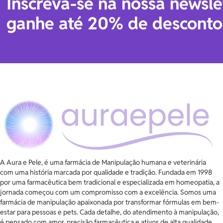
Inscreva-se na nossa newsle
ganhe até 20% de desconto
A Aura e Pele, é uma farmácia de Manipulação humana e veterinária
com uma história marcada por qualidade e tradição. Fundada em 1998
por uma farmacêutica bem tradicional e especializada em homeopatia, a
jornada começou com um compromisso com a excelência. Somos uma
farmácia de manipulação apaixonada por transformar fórmulas em bem-
estar para pessoas e pets. Cada detalhe, do atendimento à manipulação,
é pensado com amor, precisão farmacêutica e ativos de alta qualidade.