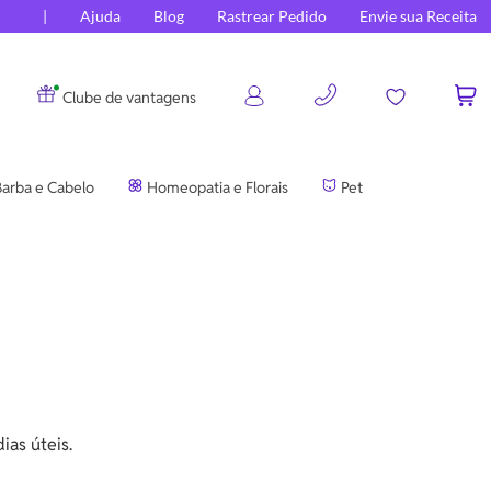
Ajuda
Blog
Rastrear Pedido
Envie sua Receita
0
Clube de vantagens
arba e Cabelo
Homeopatia e Florais
Pet
as úteis.