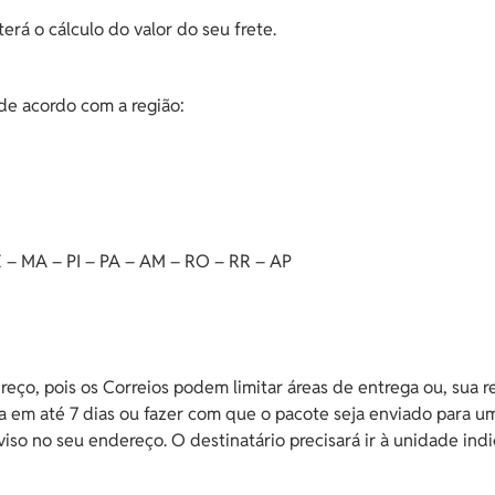
erá o cálculo do valor do seu frete.
 de acordo com a região:
 – MA – PI – PA – AM – RO – RR – AP
o, pois os Correios podem limitar áreas de entrega ou, sua re
ga em até 7 dias ou fazer com que o pacote seja enviado para u
aviso no seu endereço. O destinatário precisará ir à unidade i