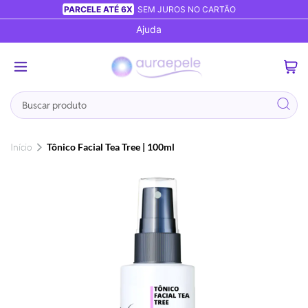
PARCELE ATÉ 6X
SEM JUROS NO CARTÃO
Ajuda
0
Busca
Início
Tônico Facial Tea Tree | 100ml
Pular
para
o
final
da
Galeria
de
imagens