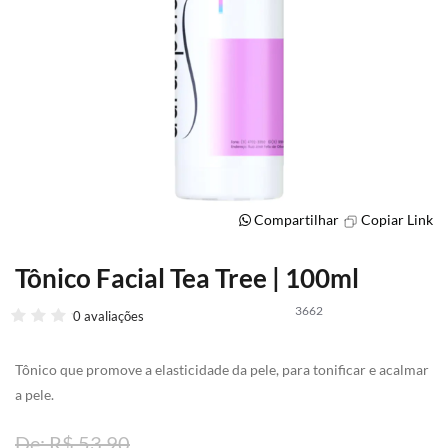
Compartilhar
Copiar Link
Tônico Facial Tea Tree | 100ml
Saltar
para
3662
o
0 avaliações
início
da
Tônico que promove a elasticidade da pele, para tonificar e acalmar
Galeria
de
a pele.
imagens
R$ 53,90