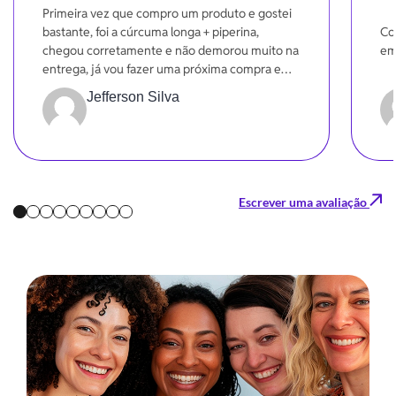
Primeira vez que compro um produto e gostei
bastante, foi a cúrcuma longa + piperina,
Co
chegou corretamente e não demorou muito na
em
entrega, já vou fazer uma próxima compra em
breve.
Jefferson Silva
Escrever uma avaliação