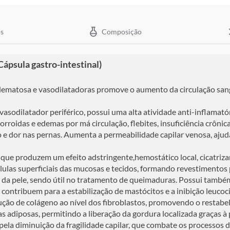
s
Composição
sula gastro-intestinal)
edematosa e vasodilatadoras promove o aumento da circulação sa
asodilatador periférico, possui uma alta atividade anti-inflamatóri
morroidas e edemas por má circulação, flebites, insuficiência crônic
so e dor nas pernas. Aumenta a permeabilidade capilar venosa, aju
e produzem um efeito adstringente,hemostático local, cicatrizant
células superficiais das mucosas e tecidos, formando revestimento
 da pele, sendo útil no tratamento de queimaduras. Possui também
ontribuem para a estabilização de mastócitos e a inibição leucoci
ução de colágeno ao nível dos fibroblastos, promovendo o restabe
 adiposas, permitindo a liberação da gordura localizada graças à 
pela diminuição da fragilidade capilar, que combate os processos 