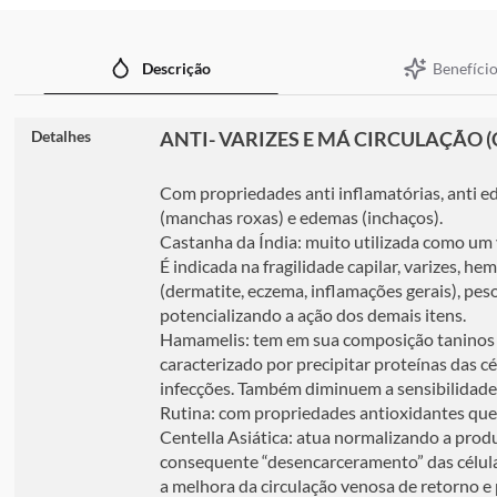
imagens
Benefício
Descrição
Detalhes
ANTI- VARIZES E MÁ CIRCULAÇÃO (Cáp
Com propriedades anti inflamatórias, anti 
(manchas roxas) e edemas (inchaços).
Castanha da Índia: muito utilizada como um v
É indicada na fragilidade capilar, varizes, he
(dermatite, eczema, inflamações gerais), pe
potencializando a ação dos demais itens.
Hamamelis: tem em sua composição taninos qu
caracterizado por precipitar proteínas das 
infecções. Também diminuem a sensibilidade
Rutina: com propriedades antioxidantes que c
Centella Asiática: atua normalizando a prod
consequente “desencarceramento” das células
a melhora da circulação venosa de retorno e 