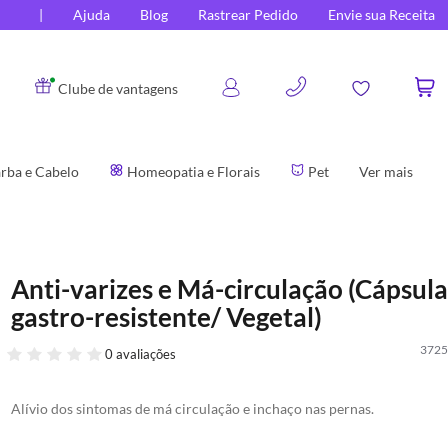
Ajuda
Blog
Rastrear Pedido
Envie sua Receita
0
Clube de vantagens
rba e Cabelo
Homeopatia e Florais
Pet
Ver mais
Anti-varizes e Má-circulação (Cápsula
gastro-resistente/ Vegetal)
3725
0 avaliações
Alívio dos sintomas de má circulação e inchaço nas pernas.