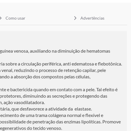
Como usar
Advertências
nguínea venosa, auxiliando na diminuição de hematomas
a sobre a circulação periférica, anti edematosa e flebotônica.
a venal, reduzindo o processo de retenção capilar, pele
dando a absorção dos compostos pelas células,
e e bactericida quando em contato com a pele. Tal efeito é
s protetores, diminuindo as secreções e protegendo das
, ação vasodilatadora.
tária, que desfavorece a atividade da elastase.
lecimento de uma trama colágena normal e flexível e
possibilidade de penetração das enzimas lipolíticas. Promove
degenerativos do tecido venoso.