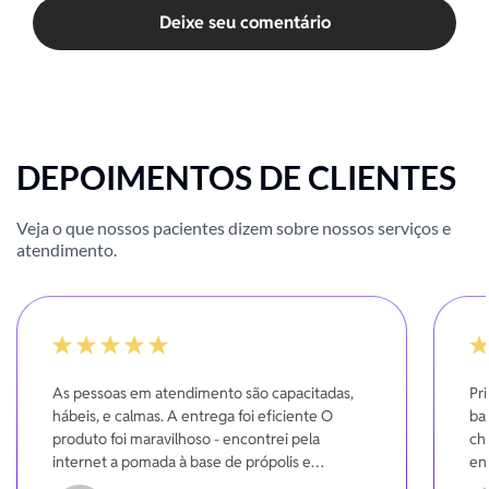
Deixe seu comentário
DEPOIMENTOS DE CLIENTES
Veja o que nossos pacientes dizem sobre nossos serviços e
atendimento.
100%
10
As pessoas em atendimento são capacitadas,
Pr
hábeis, e calmas. A entrega foi eficiente O
bas
produto foi maravilhoso - encontrei pela
ch
internet a pomada à base de própolis e
en
melaleuca - a ação obtida foi a que
br