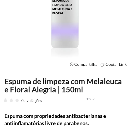
Compartilhar
Copiar Link
Espuma de limpeza com Melaleuca
Saltar
para
e Floral Alegria | 150ml
o
início
1589
0 avaliações
da
Galeria
de
Espuma com propriedades antibacterianas e
imagens
antiinflamatórias livre de parabenos.