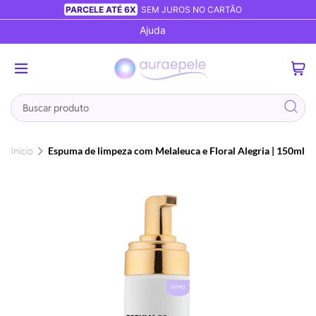
PARCELE ATÉ 6X
SEM JUROS NO CARTÃO
Ajuda
0
Busca
Início
Espuma de limpeza com Melaleuca e Floral Alegria | 150ml
Pular
para
o
final
da
Galeria
de
imagens