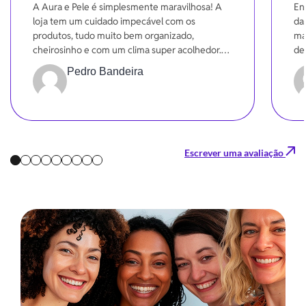
A Aura e Pele é simplesmente maravilhosa! A
En
loja tem um cuidado impecável com os
da
produtos, tudo muito bem organizado,
ma
cheirosinho e com um clima super acolhedor.
de
Dá pra sentir o carinho em cada detalhe!
se
Pedro Bandeira
Gr
Escrever uma avaliação