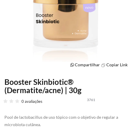
Compartilhar
Copiar Link
Booster Skinbiotic®
Saltar
para
(Dermatite/acne) | 30g
o
início
3761
0 avaliações
da
Galeria
de
Pool de lactobacillus de uso tópico com o objetivo de regular a
imagens
microbiota cutânea.