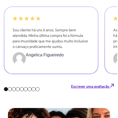
-20%
10
Sou cliente há uns 6 anos. Sempre bem
As
atendida. Minha última compra foi a fórmula
háb
para imunidade que me ajudou muito inclusive
pr
o cansaço praticamente sumiu.
in
mel
Angelica Figueiredo
pr
Escrever uma avaliação