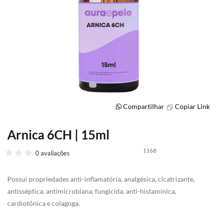
Compartilhar
Copiar Link
Arnica 6CH | 15ml
Saltar
para
1168
o
0 avaliações
início
da
Possui propriedades anti-inflamatória, analgésica, cicatrizante,
Galeria
de
antisséptica, antimicrobiana, fungicida, anti-histamínica,
imagens
cardiotônica e colagoga.