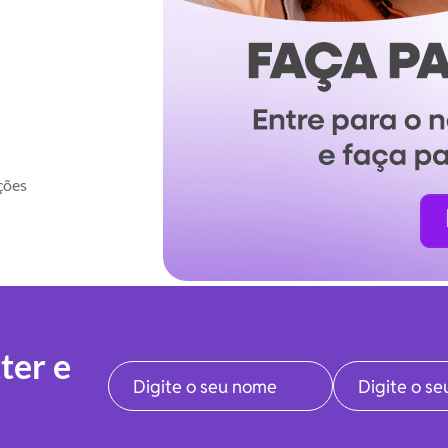
ções
ter e