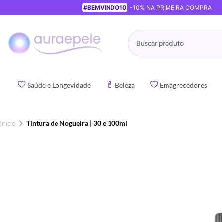
#BEMVINDO10
-10% NA PRIMEIRA COMPRA
Pesquisa
Saúde e Longevidade
Beleza
Emagrecedores
Início
Tintura de Nogueira | 30 e 100ml
Pular
para
o
final
da
Galeria
de
imagens