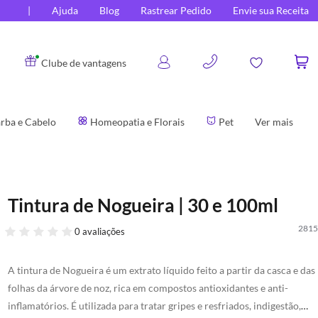
Ajuda
Blog
Rastrear Pedido
Envie sua Receita
0
Clube de vantagens
rba e Cabelo
Homeopatia e Florais
Pet
Ver mais
Tintura de Nogueira | 30 e 100ml
2815
0 avaliações
A tintura de Nogueira é um extrato líquido feito a partir da casca e das
folhas da árvore de noz, rica em compostos antioxidantes e anti-
inflamatórios. É utilizada para tratar gripes e resfriados, indigestão,