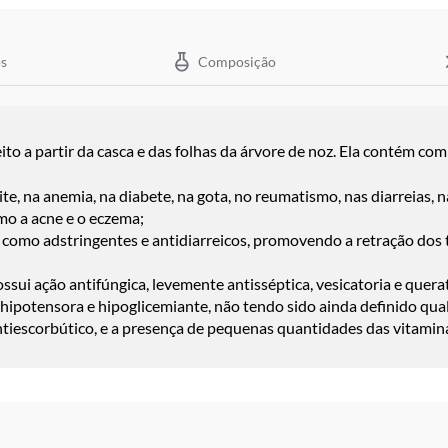
s
Composição
eito a partir da casca e das folhas da árvore de noz. Ela contém c
e, na anemia, na diabete, na gota, no reumatismo, nas diarreias, na
mo a acne e o eczema;
como adstringentes e antidiarreicos, promovendo a retração dos t
sui ação antifúngica, levemente antisséptica, vesicatoria e quera
hipotensora e hipoglicemiante, não tendo sido ainda definido qual
tiescorbútico, e a presença de pequenas quantidades das vitamina