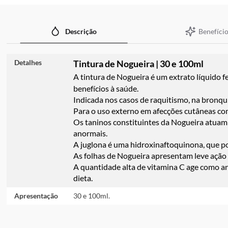
imagens
Benefício
Descrição
Detalhes
Tintura de Nogueira | 30 e 100ml
A tintura de Nogueira é um extrato líquido f
benefícios à saúde.
Indicada nos casos de raquitismo, na bronquit
Para o uso externo em afecções cutâneas co
Os taninos constituintes da Nogueira atuam 
anormais.
A juglona é uma hidroxinaftoquinona, que pos
As folhas de Nogueira apresentam leve ação 
A quantidade alta de vitamina C age como an
dieta.
Apresentação
30 e 100ml.