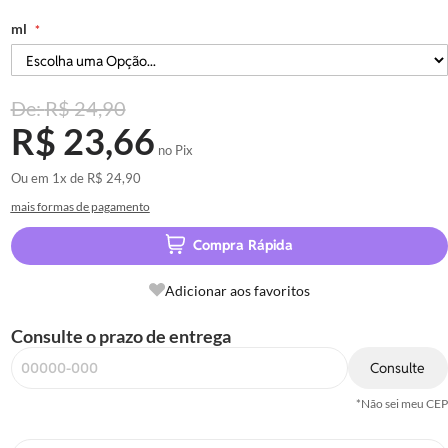
flatulência, distúrbios estomacais e de cólicas menstruais, dores
ml
articulares e musculares, dor de dente, cefaleias e queixas nervosas.
R$ 24,90
R$ 23,66
no Pix
Ou em
1x
de
R$ 24,90
mais formas de pagamento
Compra Rápida
Adicionar aos favoritos
Consulte o prazo de entrega
Consulte
*Não sei meu CEP