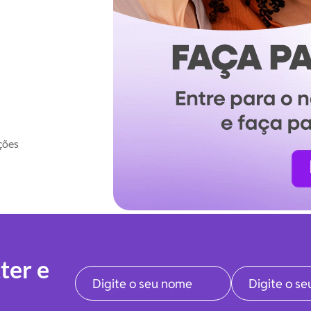
ções
ter e