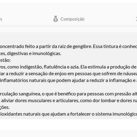
s
Composição
ncentrado feito a partir da raiz de gengibre. Essa tintura é conhe
es, digestivas e imunológicas.
estão:
vos, como indigestão, flatulência e azia. Ela estimula a produção d
dar a reduzir a sensação de enjoo em pessoas que sofrem de náuse
flamatórios naturais que podem ajudar a reduzir a inflamação e a 
irculação sanguínea, o que é benéfico para pessoas com pressão al
a aliviar dores musculares e articulares, como dor lombar e dores n
ções.
ioxidantes naturais que ajudam a fortalecer o sistema imunológic