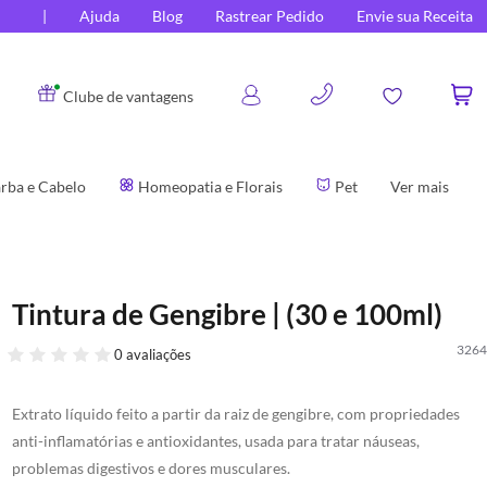
Ajuda
Blog
Rastrear Pedido
Envie sua Receita
0
Clube de vantagens
rba e Cabelo
Homeopatia e Florais
Pet
Ver mais
Tintura de Gengibre | (30 e 100ml)
3264
0 avaliações
Extrato líquido feito a partir da raiz de gengibre, com propriedades
anti-inflamatórias e antioxidantes, usada para tratar náuseas,
problemas digestivos e dores musculares.