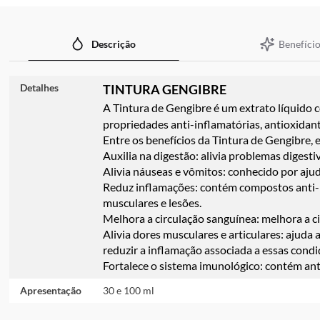
imagens
Benefício
Descrição
Detalhes
TINTURA GENGIBRE
A Tintura de Gengibre é um extrato líquido co
propriedades anti-inflamatórias, antioxidant
Entre os benefícios da Tintura de Gengibre, 
Auxilia na digestão: alivia problemas digesti
Alivia náuseas e vômitos: conhecido por aju
Reduz inflamações: contém compostos anti-in
musculares e lesões.
Melhora a circulação sanguínea: melhora a c
Alivia dores musculares e articulares: ajuda 
reduzir a inflamação associada a essas condi
Fortalece o sistema imunológico: contém ant
Apresentação
30 e 100 ml