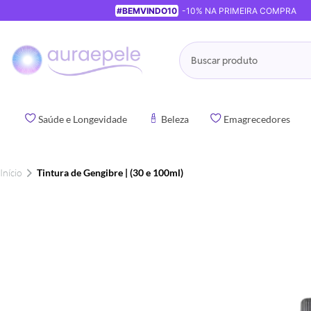
#BEMVINDO10
-10% NA PRIMEIRA COMPRA
Pesquisa
Saúde e Longevidade
Beleza
Emagrecedores
Início
Tintura de Gengibre | (30 e 100ml)
Pular
para
o
final
da
Galeria
de
imagens