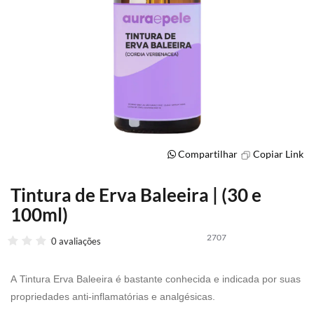
Compartilhar
Copiar Link
Tintura de Erva Baleeira | (30 e
Saltar
para
100ml)
o
início
2707
0 avaliações
da
Galeria
de
A Tintura Erva Baleeira é bastante conhecida e indicada por suas 
imagens
propriedades anti-inflamatórias e analgésicas.