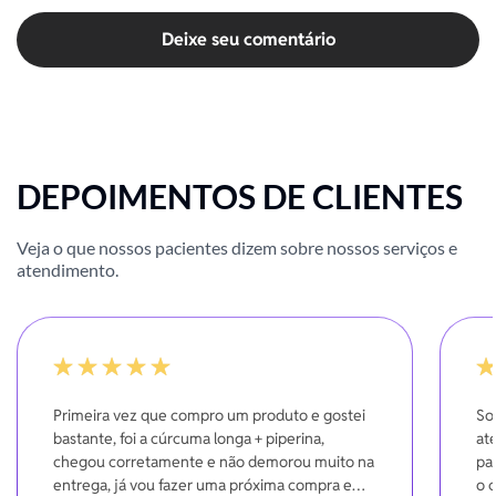
Deixe seu comentário
DEPOIMENTOS DE CLIENTES
Veja o que nossos pacientes dizem sobre nossos serviços e
atendimento.
100%
-20
Primeira vez que compro um produto e gostei
So
bastante, foi a cúrcuma longa + piperina,
at
chegou corretamente e não demorou muito na
pa
entrega, já vou fazer uma próxima compra em
o 