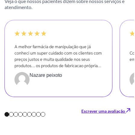
Veja o que nossos pacientes dizem sobre nossos serviços e
atendimento.
100%
-20
A melhor farmácia de manipulação que já
conheci um super cuidado com os clientes com
Co
preços justos e muita qualidade nos seus
em
produtos… os produtos de fabricacao própria
sao maravilhosos.. eu amo
Nazare peixoto
Escrever uma avaliação