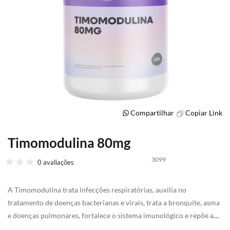
Compartilhar
Copiar Link
Timomodulina 80mg
Saltar
para
3099
o
0 avaliações
início
da
A Timomodulina trata infecções respiratórias, auxilia no
Galeria
de
tratamento de doenças bacterianas e virais, trata a bronquite, asma
imagens
e doenças pulmonares, fortalece o sistema imunológico e repõe a
carência de anticorpos.