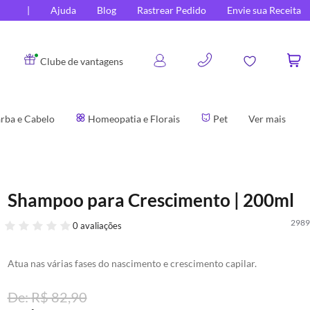
Ajuda
Blog
Rastrear Pedido
Envie sua Receita
0
Clube de vantagens
rba e Cabelo
Homeopatia e Florais
Pet
Ver mais
Shampoo para Crescimento | 200ml
2989
0 avaliações
Atua nas várias fases do nascimento e crescimento capilar.
R$ 82,90