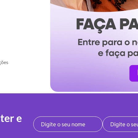
ções
ter e