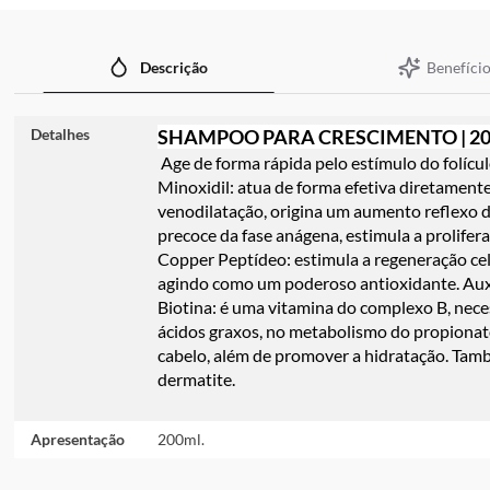
imagens
Benefício
Descrição
Detalhes
SHAMPOO PARA CRESCIMENTO | 2
Age de forma rápida pelo estímulo do folícu
Minoxidil:
atua de forma efetiva diretamente
venodilatação, origina um aumento reflexo d
precoce da fase anágena, estimula a prolifer
Copper Peptídeo:
estimula a regeneração ce
agindo como um poderoso antioxidante. Auxili
Biotina:
é uma vitamina do complexo B, necess
ácidos graxos, no metabolismo do propionat
cabelo, além de promover a hidratação. Tamb
dermatite.
Apresentação
200ml.