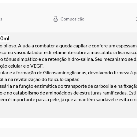
s
Composição
00ml
lo piloso. Ajuda a combater a queda capilar e confere um espessam
 como vasodilatador e diretamente sobre a musculatura lisa vascu
o tônus simpático e da retenção hidro-salina. Seu mecanismo se d
ação celular e o VEGF.
lular e a formação de Glicosaminoglicanas, devolvendo firmeza à p
a na revitalização do folículo capilar.
ária na função enzimática do transporte de carboxila e na fixaçã
o e no catabolismo de aminoácidos de estruturas ramificadas.
Est
ém é importante para a pele, já que a mantém saudável e evita o