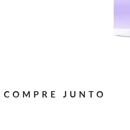
Saltar
COMPRE JUNTO
para
o
início
da
Galeria
de