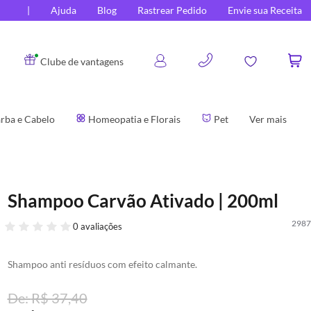
Ajuda
Blog
Rastrear Pedido
Envie sua Receita
0
Clube de vantagens
rba e Cabelo
Homeopatia e Florais
Pet
Ver mais
Shampoo Carvão Ativado | 200ml
2987
0 avaliações
Shampoo anti resíduos com efeito calmante.
R$ 37,40