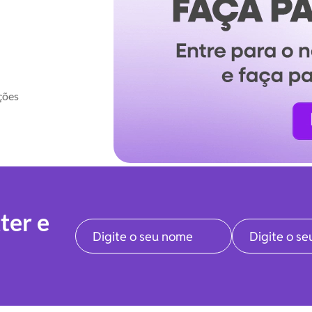
ções
ter e