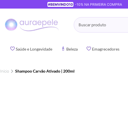
#BEMVINDO10
-10% NA PRIMEIRA COMPRA
Pesquisa
Saúde e Longevidade
Beleza
Emagrecedores
Início
Shampoo Carvão Ativado | 200ml
Pular
para
o
final
da
Galeria
de
imagens