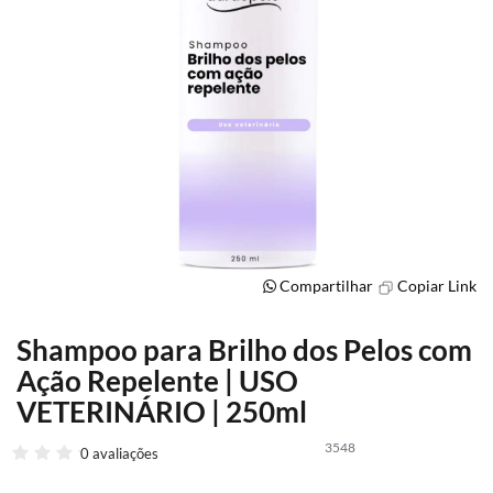
Compartilhar
Copiar Link
Shampoo para Brilho dos Pelos com
Saltar
para
Ação Repelente | USO
o
VETERINÁRIO | 250ml
início
da
3548
Galeria
0 avaliações
de