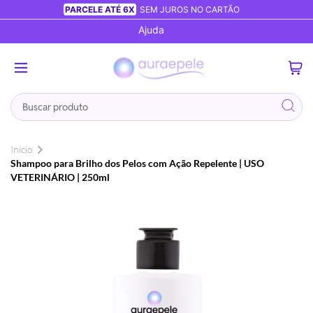
PARCELE ATÉ 6X
SEM JUROS NO CARTÃO
Ajuda
0
Busca
Início
Shampoo para Brilho dos Pelos com Ação Repelente | USO
VETERINÁRIO | 250ml
Pular
para
o
final
da
Galeria
de
imagens