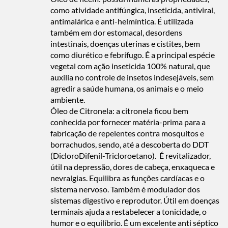
como atividade antifúngica, inseticida, antiviral,
antimalárica e anti-helmíntica. É utilizada
também em dor estomacal, desordens
intestinais, doenças uterinas e cistites, bem
como diurético e febrífugo.
É a principal espécie
vegetal com ação inseticida 100% natural, que
auxilia no controle de insetos indesejáveis, sem
agredir a saúde humana, os animais e o meio
ambiente.
Óleo de Citronela:
a citronela ficou bem
conhecida por fornecer matéria-prima para a
fabricação de repelentes contra mosquitos e
borrachudos, sendo, até a descoberta do DDT
(DicloroDifenil-Tricloroetano). É revitalizador,
útil na depressão, dores de cabeça, enxaqueca e
nevralgias. Equilibra as funções cardíacas e o
sistema nervoso. Também é modulador dos
sistemas digestivo e reprodutor. Útil em doenças
terminais ajuda a restabelecer a tonicidade, o
humor e o equilíbrio. É um excelente anti séptico