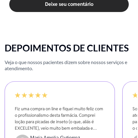
Deixe seu comentário
DEPOIMENTOS DE CLIENTES
Veja o que nossos pacientes dizem sobre nossos serviços e
atendimento.
100%
-20
Fiz uma compra on line e fiquei muito feliz com
So
o profissionalismo desta farmácia. Comprei
at
loção para picadas de inseto (o que, aliás é
pa
EXCELENTE), veio muito bem embalada e
o 
entregue dentro do prazo. Super indico!!!
Maria Amelia Gutierrez