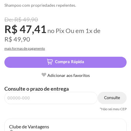
imagens
Shampoo com propriedades repelentes.
R$ 49,90
R$ 47,41
no Pix
Ou em
1x
de
R$ 49,90
mais formas de pagamento
Compra Rápida
Adicionar aos favoritos
Consulte o prazo de entrega
Consulte
*Não sei meu CEP
Clube de Vantagens