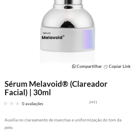
Compartilhar
Copiar Link
Sérum Melavoid® (Clareador
Saltar
para
Facial) | 30ml
o
início
2451
0 avaliações
da
Galeria
de
Auxilia no clareamento de manchas e uniformização do tom da
imagens
pele.