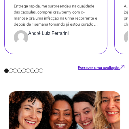
Entrega rapida, me surpreendeu na qualidade
A 
das capsulas, comprei crawberry com d-
lo
manose pra uma infecção na urina recorrente e
pr
depois de 1 semana tomando já estou curado e
ch
sentindo uma melhora significativa na funções.
Dá
André Luiz Ferrarini
Gratidão
Escrever uma avaliação