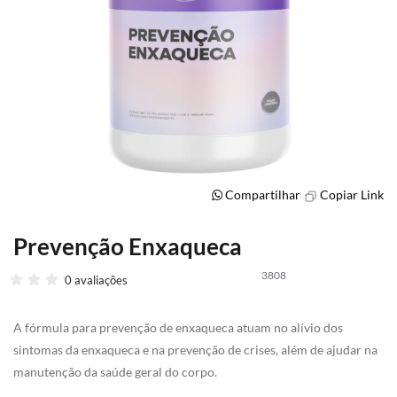
Compartilhar
Copiar Link
Prevenção Enxaqueca
Saltar
para
3808
o
0 avaliações
início
da
A fórmula para prevenção de enxaqueca atuam no alívio dos
Galeria
de
sintomas da enxaqueca e na prevenção de crises, além de ajudar na
imagens
manutenção da saúde geral do corpo.