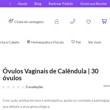
Ajuda
Blog
Rastrear Pedido
Envie sua Receita
0
Clube de vantagens
rba e Cabelo
Homeopatia e Florais
Pet
Ver mais
Óvulos Vaginais de Calêndula | 30
óvulos
3064
0 avaliações
Com ação antibacteriana e antisséptica, ajuda no combate a patologias
que afetam a área ginecológica.