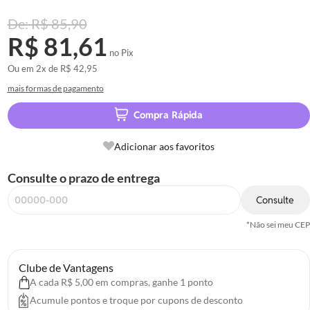
R$ 85,90
R$ 81,61
no Pix
Ou em
2x
de
R$ 42,95
mais formas de pagamento
Compra Rápida
Adicionar aos favoritos
Consulte o prazo de entrega
Consulte
*Não sei meu CEP
Clube de Vantagens
A cada R$ 5,00 em compras, ganhe 1 ponto
Acumule pontos e troque por cupons de desconto