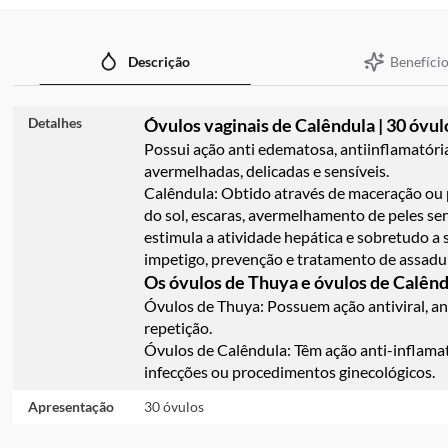
imagens
Benefício
Descrição
Detalhes
Óvulos vaginais de Calêndula | 30 óvul
Possui ação anti edematosa, antiinflamatória
avermelhadas, delicadas e sensíveis.
Calêndula:
Obtido através de maceração ou 
do sol, escaras, avermelhamento de peles sens
estimula a atividade hepática e sobretudo a s
impetigo, prevenção e tratamento de assadur
Os óvulos de Thuya e óvulos de Calênd
Óvulos de Thuya: Possuem ação antiviral, an
repetição.
Óvulos de Calêndula: Têm ação anti-inflamató
infecções ou procedimentos ginecológicos.
Apresentação
30 óvulos