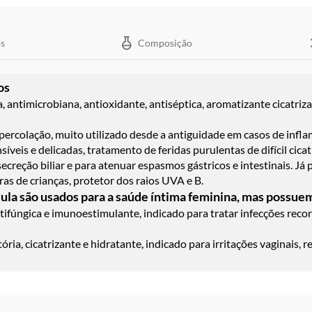
s
Composição
os
, antimicrobiana, antioxidante, antiséptica, aromatizante cicatriz
percolação, muito utilizado desde a antiguidade em casos de inf
íveis e delicadas, tratamento de feridas purulentas de difícil cica
ecreção biliar e para atenuar espasmos gástricos e intestinais. Já 
as de crianças, protetor dos raios UVA e B.
ula são usados para a saúde íntima feminina, mas possuem
tifúngica e imunoestimulante, indicado para tratar infecções reco
ria, cicatrizante e hidratante, indicado para irritações vaginais