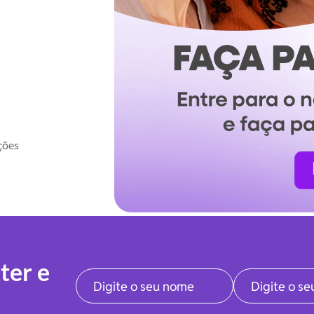
ções
ter e