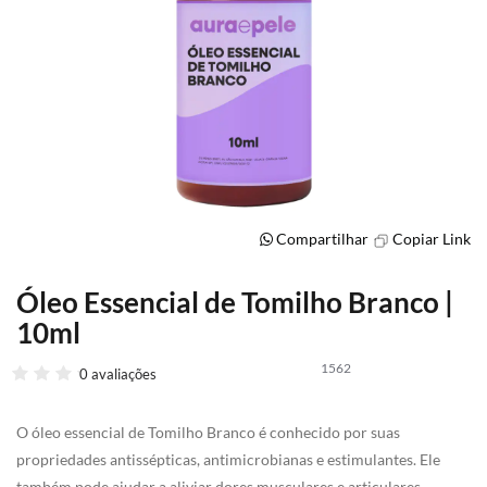
Compartilhar
Copiar Link
Óleo Essencial de Tomilho Branco |
Saltar
para
10ml
o
início
1562
0 avaliações
da
Galeria
de
O óleo essencial de Tomilho Branco é conhecido por suas
imagens
propriedades antissépticas, antimicrobianas e estimulantes. Ele
também pode ajudar a aliviar dores musculares e articulares.