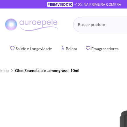
#BEMVINDO10
-10% NA PRIMEIRA COMPRA
Pesquisa
Saúde e Longevidade
Beleza
Emagrecedores
Início
Óleo Essencial de Lemongrass | 10ml
Pular
para
o
final
da
Galeria
de
imagens