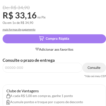
inflamatórias, analgésicas e estimulantes.
R$ 34,90
R$ 33,16
no Pix
Ou em
1x
de
R$ 34,90
mais formas de pagamento
Compra Rápida
Adicionar aos favoritos
Consulte o prazo de entrega
Consulte
*Não sei meu CEP
Clube de Vantagens
A cada R$ 5,00 em compras, ganhe 1 ponto
Acumule pontos e troque por cupons de desconto