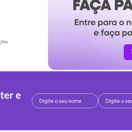
ções
ter e