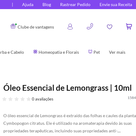
Ajuda
Blog
Rastrear Pedido
Envie sua Receita
0
Clube de vantagens
rba e Cabelo
Homeopatia e Florais
Pet
Ver mais
Óleo Essencial de Lemongrass | 10ml
1584
0 avaliações
O óleo essencial de Lemongrass é extraído das folhas e caules da planta
Cymbopogon citratus. Ele é utilizado na aromaterapia devido às suas
propriedades terapêuticas, incluindo suas propriedades anti-