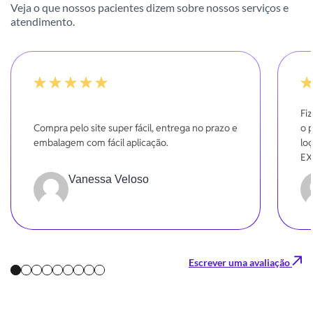
Veja o que nossos pacientes dizem sobre nossos serviços e
atendimento.
-20%
10
Fi
Compra pelo site super fácil, entrega no prazo e
o 
embalagem com fácil aplicação.
loç
EX
en
Vanessa Veloso
Gra
Escrever uma avaliação