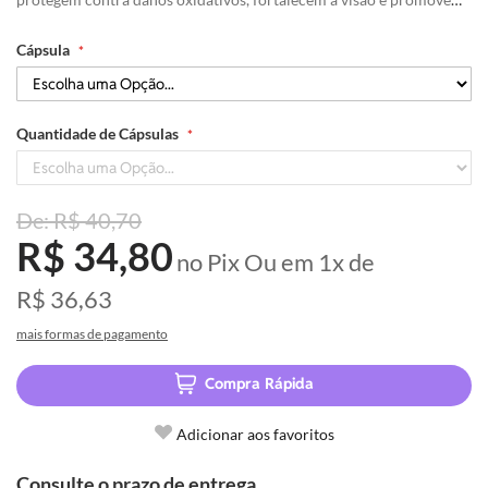
a saúde ocular em animais.
Cápsula
Quantidade de Cápsulas
R$ 40,70
R$ 34,80
no Pix
Ou em
1x
de
R$ 36,63
mais formas de pagamento
Compra Rápida
Adicionar aos favoritos
Consulte o prazo de entrega