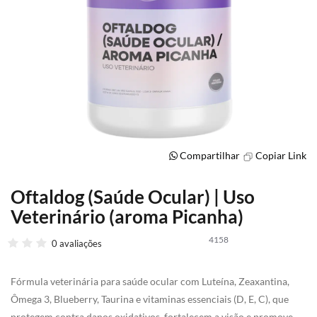
Compartilhar
Copiar Link
Oftaldog (Saúde Ocular) | Uso
Saltar
para
Veterinário (aroma Picanha)
o
início
4158
0 avaliações
da
Galeria
de
Fórmula veterinária para saúde ocular com Luteína, Zeaxantina,
imagens
Ômega 3, Blueberry, Taurina e vitaminas essenciais (D, E, C), que
protegem contra danos oxidativos, fortalecem a visão e promovem