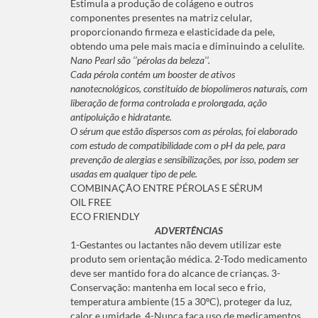
Estimula a produção de colágeno e outros
componentes presentes na matriz celular,
proporcionando firmeza e elasticidade da pele,
obtendo uma pele mais macia e diminuindo a celulite.
Nano Pearl são ‘’pérolas da beleza’’.
Cada pérola contém um booster de ativos
nanotecnológicos, constituído de biopolímeros naturais, com
liberação de forma controlada e prolongada, ação
antipoluição e hidratante.
O sérum que estão dispersos com as pérolas, foi elaborado
com estudo de compatibilidade com o pH da pele, para
prevenção de alergias e sensibilizações, por isso, podem ser
usadas em qualquer tipo de pele.
COMBINAÇÃO ENTRE PÉROLAS E SÉRUM
OIL FREE
ECO FRIENDLY
ADVERTÊNCIAS
1-Gestantes ou lactantes não devem utilizar este
produto sem orientação médica. 2-Todo medicamento
deve ser mantido fora do alcance de crianças. 3-
Conservação: mantenha em local seco e frio,
temperatura ambiente (15 a 30ºC), proteger da luz,
calor e umidade. 4-Nunca faça uso de medicamentos