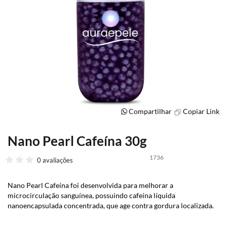
Compartilhar
Copiar Link
Nano Pearl Cafeína 30g
Saltar
para
1736
o
0 avaliações
início
da
Nano Pearl Cafeína foi desenvolvida para melhorar a
Galeria
microcirculação sanguínea, possuindo cafeína líquida
de
nanoencapsulada concentrada, que age contra gordura localizada.
imagens