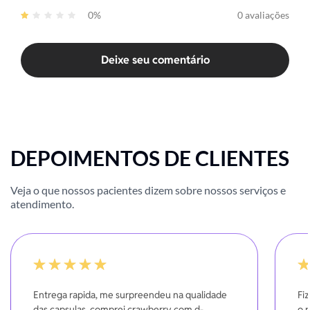
0%
0 avaliações
Deixe seu comentário
DEPOIMENTOS DE CLIENTES
Veja o que nossos pacientes dizem sobre nossos serviços e
atendimento.
-20%
10
Entrega rapida, me surpreendeu na qualidade
Fi
das capsulas, comprei crawberry com d-
o 