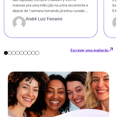
manose pra uma infecção na urina recorrente e
loç
depois de 1 semana tomando já estou curado e
EX
sentindo uma melhora significativa na funções.
en
André Luiz Ferrarini
Gratidão
Gra
Escrever uma avaliação