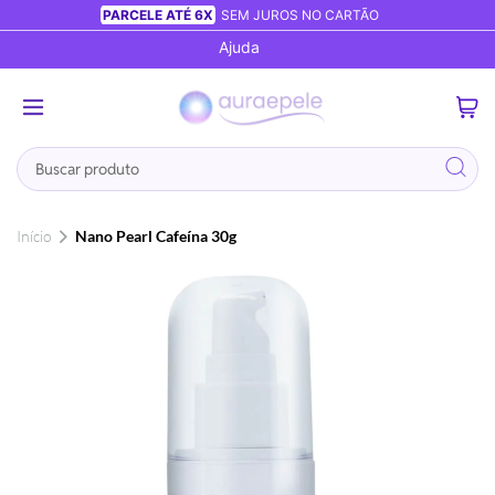
PARCELE ATÉ 6X
SEM JUROS NO CARTÃO
Ajuda
0
Busca
Início
Nano Pearl Cafeína 30g
Pular
para
o
final
da
Galeria
de
imagens