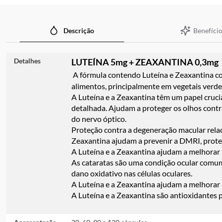
imagens
Benefício
Descrição
Detalhes
LUTEÍNA 5mg + ZEAXANTINA 0,3mg
A fórmula contendo Luteína e Zeaxantina co
alimentos, principalmente em vegetais verdes
A Luteína e a Zeaxantina têm um papel crucia
detalhada. Ajudam a proteger os olhos contr
do nervo óptico.
Proteção contra a degeneração macular relac
Zeaxantina ajudam a prevenir a DMRI, proteg
A Luteína e a Zeaxantina ajudam a melhorar a
As cataratas são uma condição ocular comum 
dano oxidativo nas células oculares.
A Luteína e a Zeaxantina ajudam a melhorar a
A Luteína e a Zeaxantina são antioxidantes p