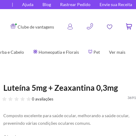
Ajuda
Blog
Rastrear Pedido
Envie sua Receita
0
Clube de vantagens
rba e Cabelo
Homeopatia e Florais
Pet
Ver mais
Luteína 5mg + Zeaxantina 0,3mg
3691
0 avaliações
Composto excelente para saúde ocular, melhorando a saúde ocular,
prevenindo várias condições oculares comuns.