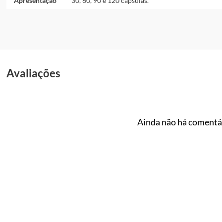
Apresentação
30, 60, 90 e 120 cápsulas.
Avaliações
Ainda não há comentár