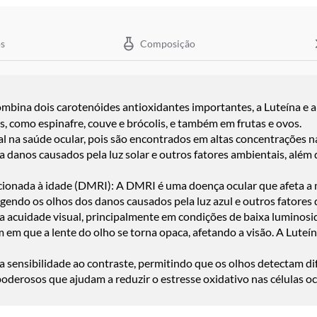
s
Composição
mbina dois carotenóides antioxidantes importantes, a Luteína e 
, como espinafre, couve e brócolis, e também em frutas e ovos.
l na saúde ocular, pois são encontrados em altas concentrações na
a danos causados pela luz solar e outros fatores ambientais, além
ionada à idade (DMRI): A DMRI é uma doença ocular que afeta a mác
endo os olhos dos danos causados pela luz azul e outros fatores d
 acuidade visual, principalmente em condições de baixa luminosida
em que a lente do olho se torna opaca, afetando a visão. A Luteín
 sensibilidade ao contraste, permitindo que os olhos detectam dif
oderosos que ajudam a reduzir o estresse oxidativo nas células oc