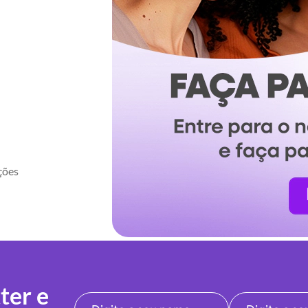
ções
ter e