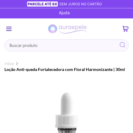
PARCELE ATÉ 6X
SEM JUROS NO CARTÃO
Ajuda
0
Busca
Início
Loção Anti-queda Fortalecedora com Floral Harmonizante | 30ml
Pular
para
o
final
da
Galeria
de
imagens