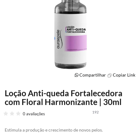
Compartilhar
Copiar Link
Loção Anti-queda Fortalecedora
Saltar
para
com Floral Harmonizante | 30ml
o
início
192
0 avaliações
da
Galeria
de
Estimula a produção e crescimento de novos pelos.
imagens