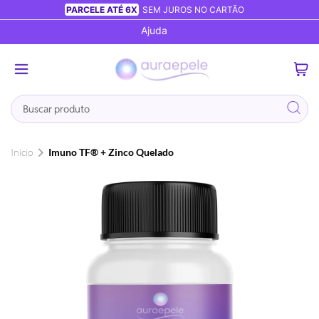
PARCELE ATÉ 6X
SEM JUROS NO CARTÃO
Ajuda
0
Busca
Início
Imuno TF® + Zinco Quelado
Pular
para
o
final
da
Galeria
de
imagens