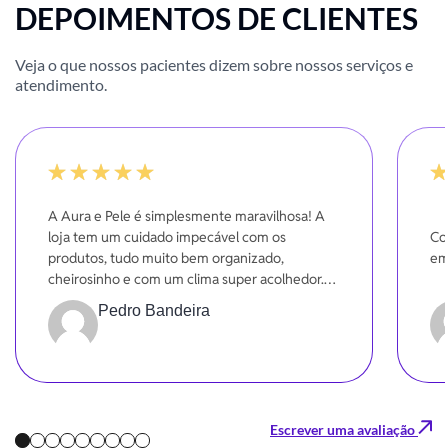
DEPOIMENTOS DE CLIENTES
Veja o que nossos pacientes dizem sobre nossos serviços e
atendimento.
100%
-20
A Aura e Pele é simplesmente maravilhosa! A
loja tem um cuidado impecável com os
Co
produtos, tudo muito bem organizado,
em
cheirosinho e com um clima super acolhedor.
Dá pra sentir o carinho em cada detalhe!
Pedro Bandeira
Escrever uma avaliação