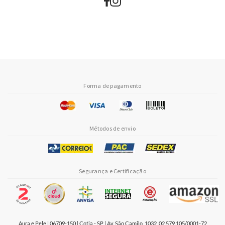
Forma de pagamento
Métodos de envio
Segurança e Certificação
Aura e Pele | 06709-150 | Cotia - SP | Av. São Camilo, 1032, 02.579.105/0001-72