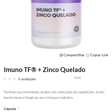
Compartilhar
Copiar Link
Imuno TF® + Zinco Quelado
Saltar
para
1624
o
0 avaliações
início
da
Turbine sua imunidade, acabe com infecções de repetições, virais,
Galeria
bacterianas e fúngicas, em crianças e adultos.
de
imagens
Cápsula