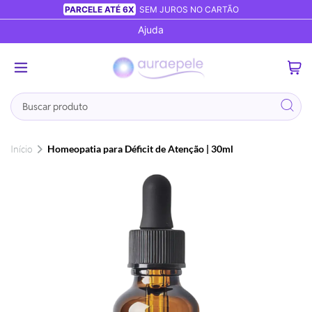
PARCELE ATÉ 6X
SEM JUROS NO CARTÃO
Ajuda
0
Busca
Início
Homeopatia para Déficit de Atenção | 30ml
Pular
para
o
final
da
Galeria
de
imagens