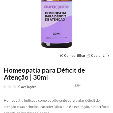
Compartilhar
Copiar Link
Homeopatia para Déficit de
Saltar
para
Atenção | 30ml
o
início
3594
0 avaliações
da
Galeria
de
Homeopatia indicada como coadjuvante para tratar déficit de
imagens
atenção e sua principal característica que é a excitação, o hiperfoco
seguido de prostração, apatia.