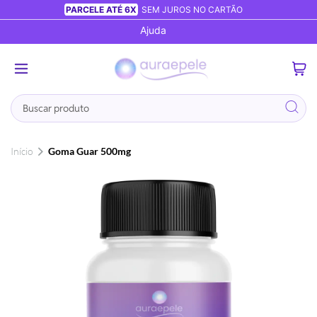
PARCELE ATÉ 6X
SEM JUROS NO CARTÃO
Ajuda
0
Busca
Início
Goma Guar 500mg
Pular
para
o
final
da
Galeria
de
imagens