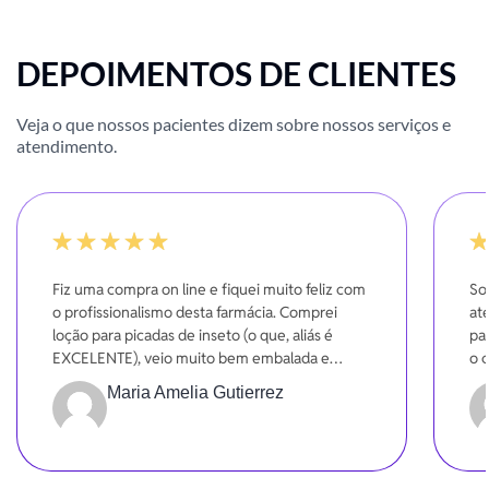
DEPOIMENTOS DE CLIENTES
Veja o que nossos pacientes dizem sobre nossos serviços e
atendimento.
100%
-20
Fiz uma compra on line e fiquei muito feliz com
So
o profissionalismo desta farmácia. Comprei
at
loção para picadas de inseto (o que, aliás é
pa
EXCELENTE), veio muito bem embalada e
o 
entregue dentro do prazo. Super indico!!!
Maria Amelia Gutierrez
Gratidão!!!