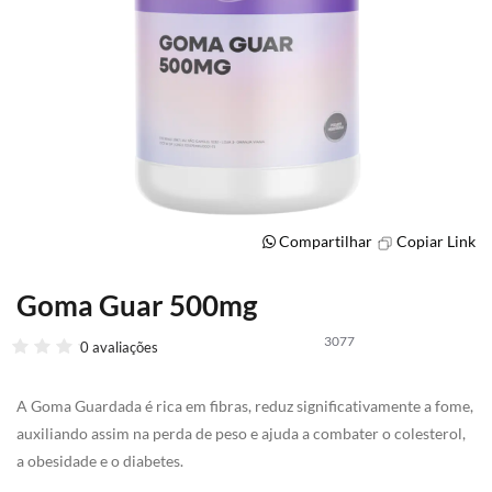
Compartilhar
Copiar Link
Goma Guar 500mg
Saltar
para
3077
o
0 avaliações
início
da
A Goma Guardada é rica em fibras, reduz significativamente a fome,
Galeria
de
auxiliando assim na perda de peso e ajuda a combater o colesterol,
imagens
a obesidade e o diabetes.