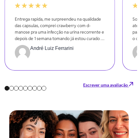
-20%
-20
Entrega rapida, me surpreendeu na qualidade
So
das capsulas, comprei crawberry com d-
at
manose pra uma infecção na urina recorrente e
pa
depois de 1 semana tomando já estou curado e
o 
sentindo uma melhora significativa na funções.
André Luiz Ferrarini
Gratidão
Escrever uma avaliação