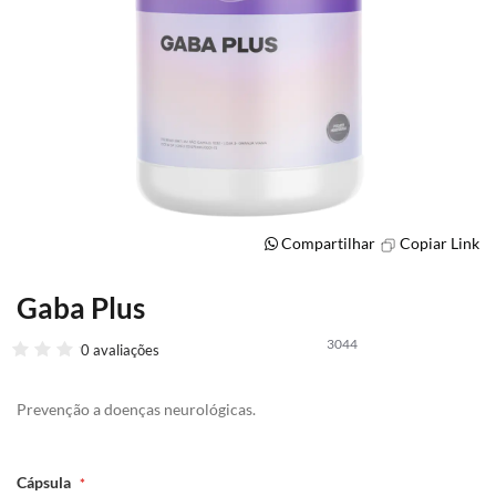
Compartilhar
Copiar Link
Gaba Plus
Saltar
para
3044
o
0 avaliações
início
da
Prevenção a doenças neurológicas.
Galeria
de
imagens
Cápsula