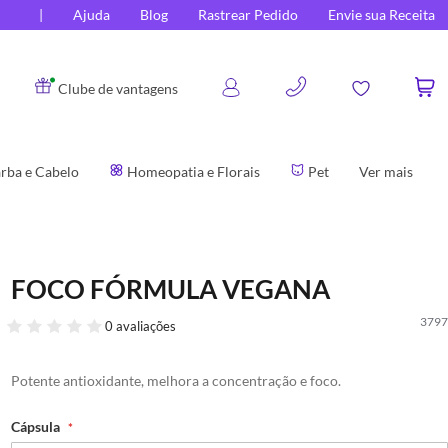
Ajuda
Blog
Rastrear Pedido
Envie sua Receita
0
Clube de vantagens
rba e Cabelo
Homeopatia e Florais
Pet
Ver mais
FOCO FÓRMULA VEGANA
3797
0 avaliações
Potente antioxidante, melhora a concentração e foco.
Cápsula