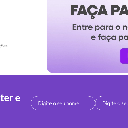
ções
ter e