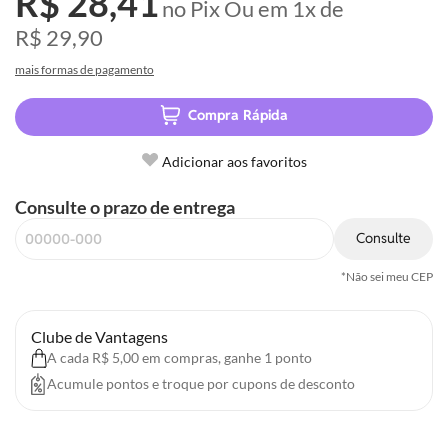
R$ 28,41
no Pix
Ou em
1x
de
R$ 29,90
mais formas de pagamento
Compra Rápida
Adicionar aos favoritos
Consulte o prazo de entrega
Consulte
*Não sei meu CEP
Clube de Vantagens
A cada R$ 5,00 em compras, ganhe 1 ponto
Acumule pontos e troque por cupons de desconto