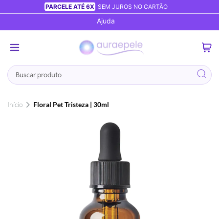
PARCELE ATÉ 6X
SEM JUROS NO CARTÃO
Ajuda
0
Busca
Início
Floral Pet Tristeza | 30ml
Pular
para
o
final
da
Galeria
de
imagens