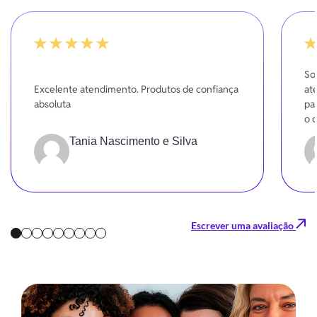
100%
-20
So
Excelente atendimento. Produtos de confiança
at
absoluta
pa
o 
Tania Nascimento e Silva
Escrever uma avaliação