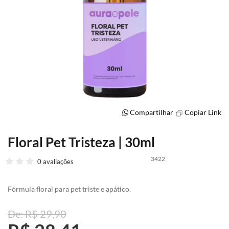
Compartilhar
Copiar Link
Floral Pet Tristeza | 30ml
Saltar
para
3422
o
0 avaliações
início
da
Fórmula floral para pet triste e apático.
Galeria
de
imagens
R$ 29,90