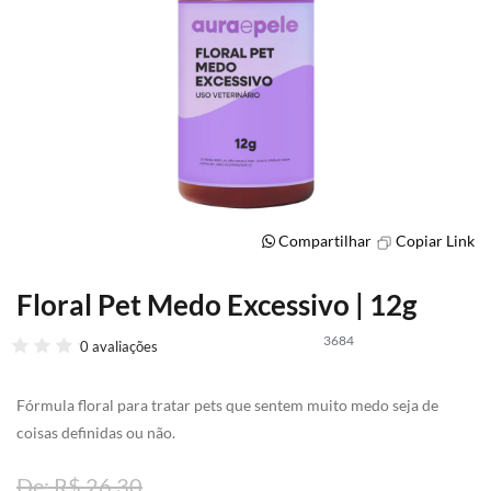
Compartilhar
Copiar Link
Floral Pet Medo Excessivo | 12g
Saltar
para
3684
o
0 avaliações
início
da
Fórmula floral para tratar pets que sentem muito medo seja de
Galeria
de
coisas definidas ou não.
imagens
R$ 26,30