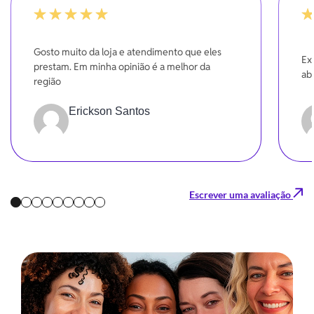
100%
10
Gosto muito da loja e atendimento que eles
Ex
prestam. Em minha opinião é a melhor da
ab
região
Erickson Santos
Escrever uma avaliação