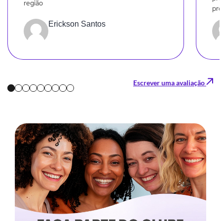
região
pr
sa
Erickson Santos
Escrever uma avaliação