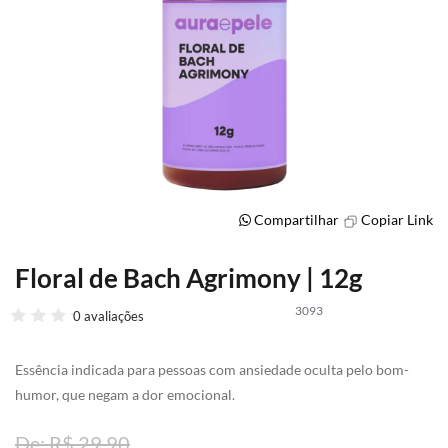
Compartilhar
Copiar Link
Floral de Bach Agrimony | 12g
Saltar
para
3093
o
0 avaliações
início
da
Essência indicada para pessoas com ansiedade oculta pelo bom-
Galeria
de
humor, que negam a dor emocional.
imagens
R$ 29,90