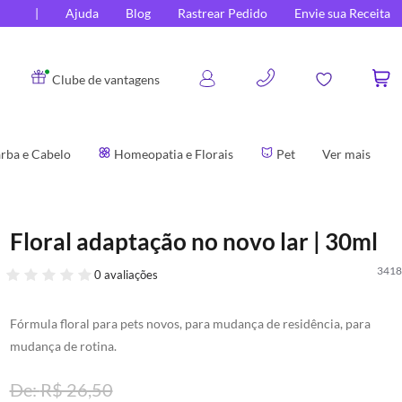
Ajuda
Blog
Rastrear Pedido
Envie sua Receita
0
Clube de vantagens
rba e Cabelo
Homeopatia e Florais
Pet
Ver mais
Floral adaptação no novo lar | 30ml
3418
0 avaliações
Fórmula floral para pets novos, para mudança de residência, para
mudança de rotina.
R$ 26,50