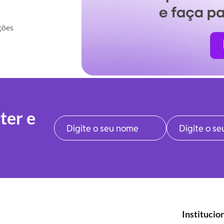
ções
ter e
Institucio