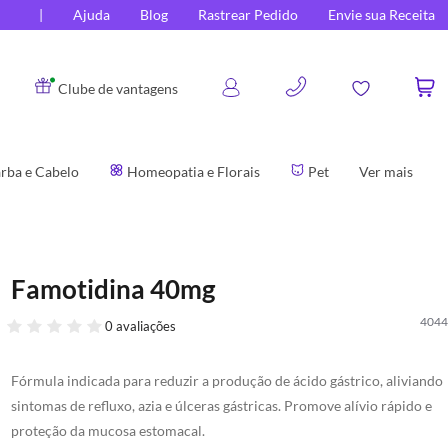
Ajuda
Blog
Rastrear Pedido
Envie sua Receita
0
Clube de vantagens
rba e Cabelo
Homeopatia e Florais
Pet
Ver mais
Famotidina 40mg
4044
0 avaliações
Fórmula indicada para reduzir a produção de ácido gástrico, aliviando
sintomas de refluxo, azia e úlceras gástricas. Promove alívio rápido e
proteção da mucosa estomacal.