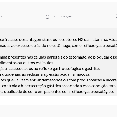
s
Composição
 à classe dos antagonistas dos receptores H2 da histamina. Atu
onadas ao excesso de ácido no estômago, como refluxo gastroesofág
mina presentes nas células parietais do estômago, ao bloquear ess
 alimentos ou outros estímulos.
ástrica associados ao refluxo gastroesofágico e gastrite.
e duodenais ao reduzir a agressão ácida na mucosa.
tes que utilizam anti-inflamatórios ou com predisposição a úlcera
 controla a hipersecreção gástrica associada a essa condição rara.
 a qualidade do sono em pacientes com refluxo gastroesofágico.