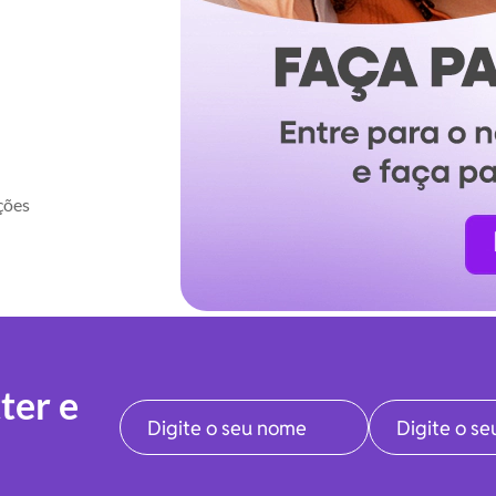
ções
ter e