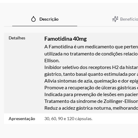
imagens
Benefício
Descrição
Detalhes
Famotidina 40mg
A Famotidina é um medicamento que pertence
utilizada no tratamento de condições relaci
Ellison.
Inibidor seletivo dos receptores H2 da hista
gástrico, tanto basal quanto estimulada por
Alivia sintomas de azia, queimação e dor epig
Promove a recuperação de úlceras gástricas 
Indicada para prevenção de lesões em pacien
Tratamento da síndrome de Zollinger-Ellison,
Reduz a acidez gástrica noturna, melhorando
Apresentação
30, 60, 90 e 120 cápsulas.