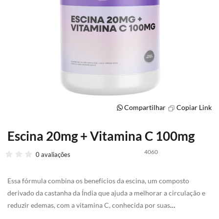
Compartilhar
Copiar Link
Escina 20mg + Vitamina C 100mg
Saltar
para
4060
o
0 avaliações
início
da
Essa fórmula combina os benefícios da escina, um composto
Galeria
de
derivado da castanha da Índia que ajuda a melhorar a circulação e
imagens
reduzir edemas, com a vitamina C, conhecida por suas
propriedades antioxidantes e de estímulo à produção de colágeno.