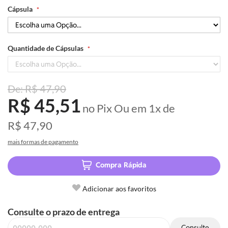
Cápsula
Juntas, essas substâncias promovem a saúde vascular, fortalecem a
pele e aumentam a luminosidade, além de proteger contra danos
oxidativos.
Quantidade de Cápsulas
R$ 47,90
R$ 45,51
no Pix
Ou em
1x
de
R$ 47,90
mais formas de pagamento
Compra Rápida
Adicionar aos favoritos
Consulte o prazo de entrega
Consulte