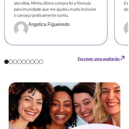
atendida. Minha última compra foi a fórmula
Ex
para imunidade que me ajudou muito inclusive
ab
o cansaço praticamente sumiu.
Angelica Figueiredo
Escrever uma avaliação